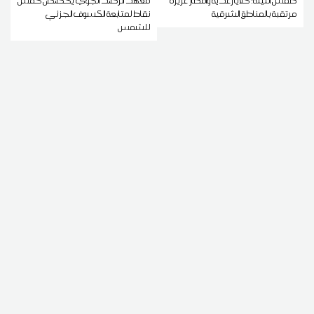
طقس الليلة: خلايا رعدية وأمطار غزيرة
معهد الرصد الجوي يخصص خمس
مرتقبة بالمناطق الشرقية
نقاط لمتابعة الكسوف الجزئي
للشمس