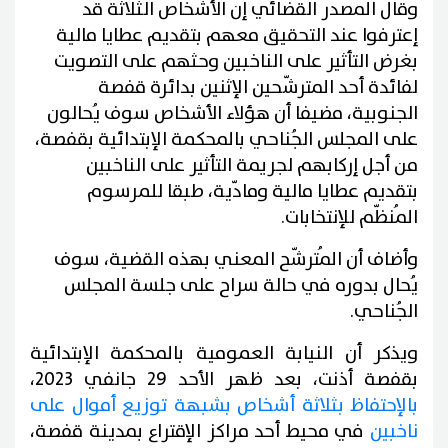
وقال المصدر القضائي إن الأشخاص الثلاثة قد
إعترفوا عند التحقيق معهم بتقديم عطايا مالية
بغرض التأثير على الناخبين وحثهم على التصويت
لفائدة أحد المترشّحين الإثنين بدائرة قفصة
الجنوبية، مضيفا أن هؤلاء الأشخاص سوف يُحالون
على المجلس الجُناحي بالمحكمة الإبتدائية بقفصة،
من أجل إركابهم لجريمة التأثير على الناخبين
بتقديم عطايا مالية ومادّية، طبقا للمرسوم
المُنظّم للإنتخابات.
وأضاف أن المُترشّح المعني بهذه القضية، سوف
يُحال بدوره في حالة سراح على جلسة المجلس
الجُناحي.
ويذكر أن النيابة العمومية بالمحكمة الإبتدائية
بقفصة أذنت، بعد ظهر الأحد 29 جانفي 2023،
بالإحتفاظ بثلاثة أشخاص بشبهة توزيع أموال على
ناخبين
في محيط أحد مراكز الإقتراع بمدينة قفصة،