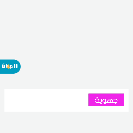
جهوية
سيدي بوزيد: انطلاق تزويد
المناطق السكنية والصناعية بمدينة