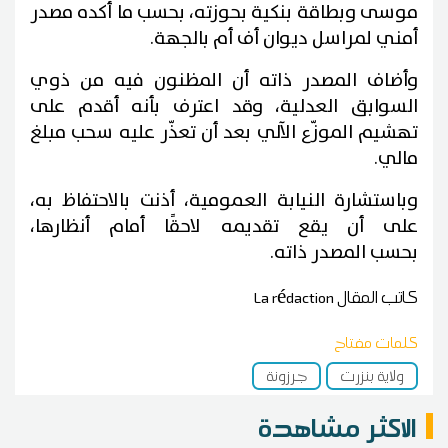
موسى وبطاقة بنكية بحوزته، بحسب ما أكده مصدر
أمني لمراسل ديوان أف أم بالجهة.
وأضاف المصدر ذاته أن المظنون فيه من ذوي
السوابق العدلية، وقد اعترف بأنه أقدم على
تهشيم الموزّع الآلي بعد أن تعذّر عليه سحب مبلغ
مالي.
وباستشارة النيابة العمومية، أذنت بالاحتفاظ به،
على أن يقع تقديمه لاحقًا أمام أنظارها،
بحسب المصدر ذاته.
كاتب المقال
La rédaction
كلمات مفتاح
ولاية بنزرت
جرزونة
الاكثر مشاهدة