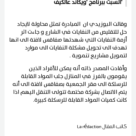
السبت ببرنامج 'ويكاند عالكيف'
وقالت البوزيدي ان المبادرة تمثل محاولة لايجاد
حل للتقليص من النفايات في الشارع و جاءت اثر
أزمة النفايات التي شهدتها صفاقس لافتة الى انها
تهدف الى تحويل مشكلة النفايات الى موارد
لتمويل مشاريع تنموية .
وأفادت المصدر ذاته أنه يمكن للأفراد الذين
يقومون بالفرز في المنازل جلب المواد القابلة
للرسلكة الى مقر الجمعية بصفاقس لافتة الى أنه
يتم الاتصال بشركة مختصة تتولى التنقل اليهم اذا
كانت كميات المواد القابلة للرسكلة كبيرة.
كاتب المقال
La rédaction