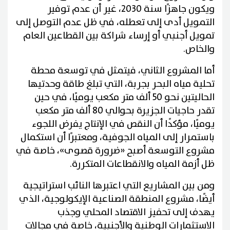
ويكون جاهزًا سنة 2030، غير أن عدم توفير
التمويل أدى إلى تعطله، في ظل عدم التوصل إلى
تمويل أجنبي أو إرساء شراكة بين القطاعين العام
والخاص.
أما المشروع الثاني، فيتمثل في توسعة محطة
تحلية مياه البحر بجربة، التي تبلغ طاقة وحدتيها
الحاليتين نحو 50 ألف متر مكعب يوميًا، في حين
تقدر حاجيات الجزيرة بحوالي 80 ألف متر مكعب
يوميًا، مؤكدًا أن النقص في الإنتاج يفرض اللجوء
باستمرار إلى المياه الجوفية، ومعتبرًا أن استكمال
مشروع التوسعة أصبح «ضرورة قصوى»، خاصة في
ظل أزمة المياه والانقطاعات المتكررة.
ومن بين المشاريع التي اعتبرها النائب استراتيجية
أيضًا، مشروع المنطقة الصناعية الإيكولوجية، الذي
يهدف إلى تحفيز الاقتصاد المحلي وجذب
الاستثمارات الوطنية والأجنبية، خاصة في مجالات