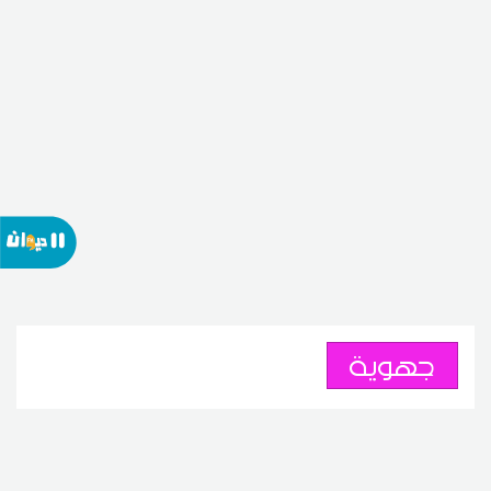
جهوية
سيدي بوزيد: 269 مخالفة
اقتصادية خلال شهر جويلية