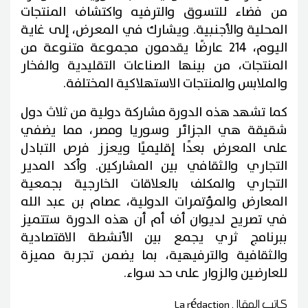
من فضاء للتسوق والترفيه واكتشاف المنتجات
المحلية والأجنبية. ويشارك في المعرض، إلى غاية
اليوم، 214 عارضًا يقدمون مجموعة متنوعة من
المنتجات، من بينها الصناعات التقليدية والفخار
والملابس والمنتجات الاستهلاكية المختلفة.
كما تشهد هذه الدورة مشاركة دولية من ثلاث دول
شقيقة هي الجزائر وسوريا ومصر، مما يضفي
على المعرض بعدًا إقليميًا ويعزز فرص التبادل
التجاري والثقافي بين المشاركين. وأكد المدير
التجاري والمكلف بالعلاقات الخارجية بجمعية
المعارض والمؤتمرات الدولية، عصام بن عبد الله
في تصريح لديوان أف أم أن هذه الدورة ستتميز
ببرنامج ثري يجمع بين الأنشطة الاقتصادية
والثقافية والترفيهية، بما يضمن تجربة مميزة
للعارضين والزوار على حد سواء.
كاتب المقال
La rédaction