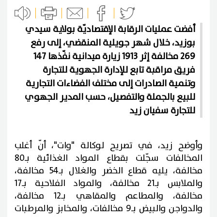
أفضت عمليات الرقابة الإقتصاديّة بولاية سيدي
بوزيد، خلال شهر جويلية المنقضي، إلى رفع
269 مخالفة إثر 1913 زيارة ميدانية نفّذها 147
فريق مراقبة تابع للإدارة الجهوية للتجارة
وتنمية الصادرات إلى مختلف الفضاءات التجارية
للبيع بالجملة والتفصيل، حسب المدير الجهوي
للتجارة سفيان زيد
وأوضح زيد، في تصريح لوكالة "وات"، أنّ أغلب
المخالفات سجّلت بقطاع المواد الغذائية بـ80
مخالفة، يليه قطاع الخضر والغلال بـ54 مخالفة،
والملابس بـ21 مخالفة، والمواد الفلاحية بـ17
مخالفة، والمطاعم والمقاهي بـ12 مخالفة،
والدواجن والبيض بـ9 مخالفات، والمخابز والمرطبات