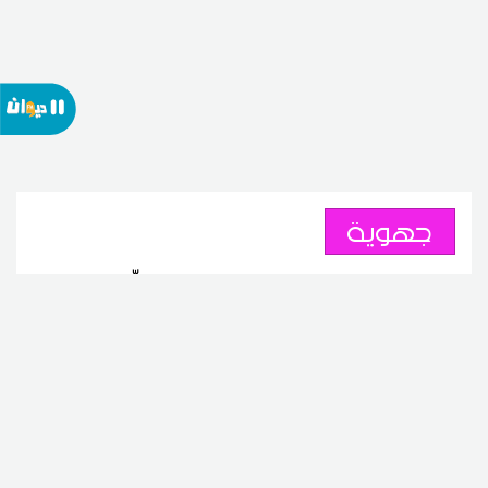
جهوية
بنزرت: الاحتفاظ بشخص هشّم
موزعا آليا لبنك بعد أن تعذّر عليه
سحب أموال
07
18:28 2026 أوت