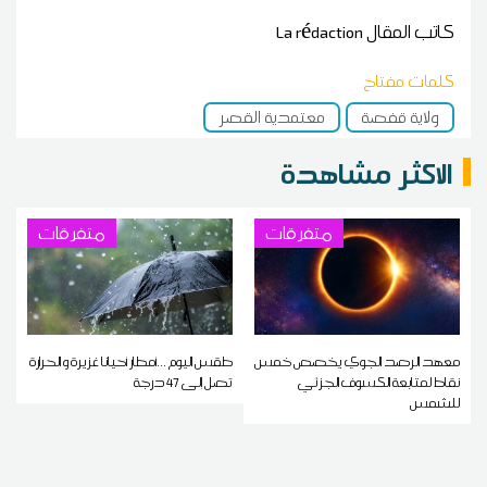
كاتب المقال
La rédaction
كلمات مفتاح
ولاية قفصة
معتمدية القصر
الاكثر مشاهدة
متفرقات
متفرقات
معهد الرصد الجوي يخصص خمس
طقس اليوم ...أمطار أحيانا غزيرة و الحرارة
نقاط لمتابعة الكسوف الجزئي
تصل إلى 47 درجة
للشمس