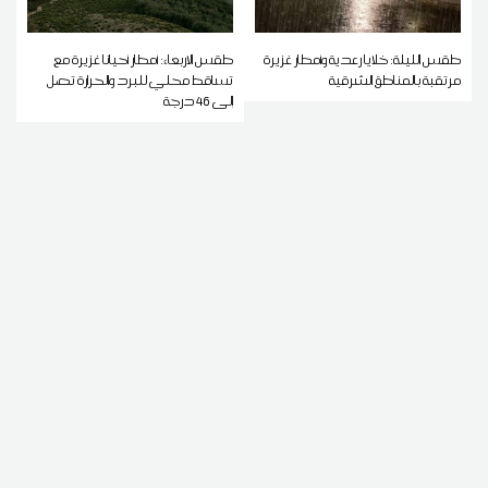
طقس الليلة: خلايا رعدية وأمطار غزيرة
طقس الاربعاء: أمطار أحيانا غزيرة مع
مرتقبة بالمناطق الشرقية
تساقط محلي للبرد والحرارة تصل
إلى 46 درجة