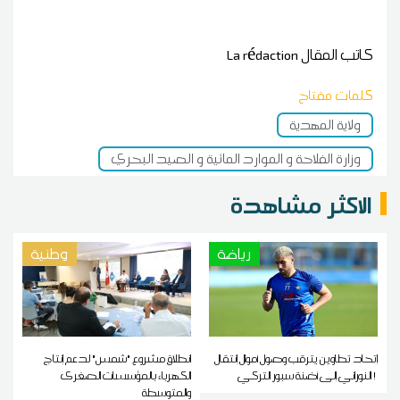
كاتب المقال
La rédaction
كلمات مفتاح
ولاية المهدية
وزارة الفلاحة و الموارد المائية و الصيد البحري
الاكثر مشاهدة
رياضة
وطنية
إتحاد تطاوين يترقب وصول أموال إنتقال
انطلاق مشروع "شمس" لدعم إنتاج
النوراني إلى أضنة سبور التركي !
الكهرباء بالمؤسسات الصغرى
والمتوسطة