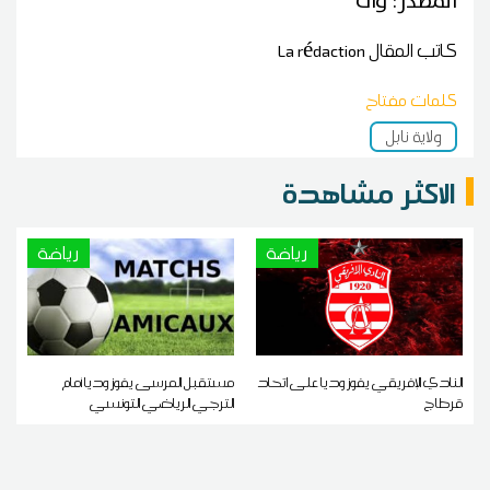
المصدر: وات
كاتب المقال
La rédaction
كلمات مفتاح
ولاية نابل
الاكثر مشاهدة
رياضة
رياضة
النادي الإفريقي يفوز وديا على اتحاد
مستقبل المرسى يفوز وديا أمام
قرطاج
الترجي الرياضي التونسي