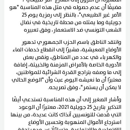
مضيفًا أن عدم حصوله في مثل هذه المناسبة "هو
الأمر غير الطبيعي"، بالنظر إلى رمزية يوم 25
جويلية وما يمثله من محطة تاريخية في نضال
الشعب التونسي ضد الاستعمار، وفق تعبيره
وانتقد الناطق باسم الحزب الجمهوري تدهور
الأوضاع المعيشية، مشيرًا إلى انقطاع خدمات الماء
والكهرباء في عدد من المناطق، ونقص بعض
الأدوية الخاصة بالأمراض المزمنة والخبيثة، إضافة
إلى ما وصفه بتراجع القدرة الشرائية للمواطنين،
معتبرًا أن ما نعيشه اليوم عبث وأن "الوضع الحالي
لا يمكن أن يستمر"، وفق تصريحه.
وأشار الصغير إلى أن هذه المناسبة تستدعي أيضًا
التذكير بتاريخ 25 جويلية 2021، معتبرًا أن الوعود
التي قُدمت للتونسيين آنذاك كانت عديدة، من بينها
استرجاع الأموال المنهوبة وتحسين الأوضاع
الاقتصادية والاجتماعية، متسائلًا عن مدى تحقق