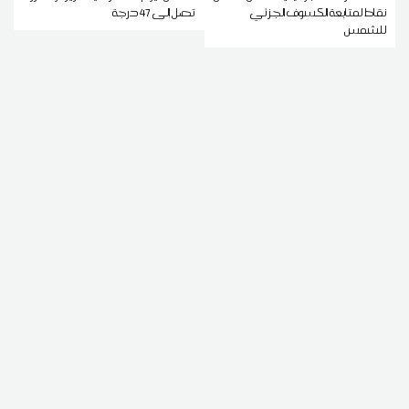
نقاط لمتابعة الكسوف الجزئي
تصل إلى 47 درجة
للشمس