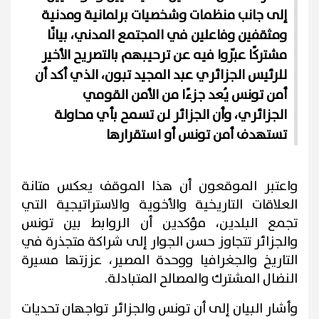
إلى جانب منظمات وشخصيات برلمانية ومدنية
ومثقفين وفاعلين في المجتمع المدني، بيانًا
مشتركًا عبّروا فيه عن ترحيبهم بالتصريح الأخير
للرئيس الجزائري عبد المجيد تبون، الذي أكد أن
أمن تونس يُعد جزءًا من الأمن القومي
الجزائري، وأن الجزائر لن تسمح بأي محاولة
تستهدف أمن تونس أو استقرارها
واعتبر الموقعون أن هذا الموقف يعكس متانة
العلاقات التاريخية والأخوية والاستراتيجية التي
تجمع البلدين، مؤكدين أن الروابط بين تونس
والجزائر تتجاوز حسن الجوار إلى شراكة متجذرة في
التاريخ والجغرافيا ووحدة المصير، عززتها مسيرة
النضال المشترك والمصالح المتبادلة.
وأشار البيان إلى أن تونس والجزائر تواجهان تحديات