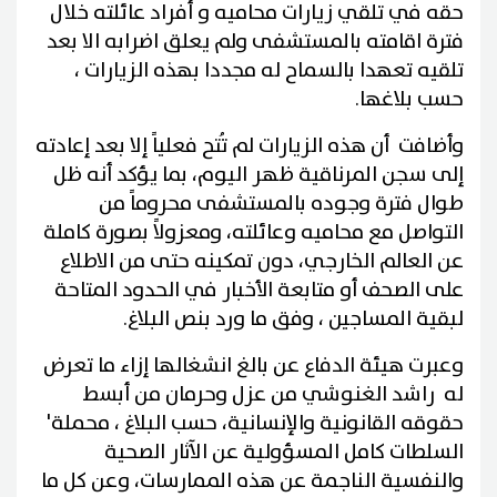
حقه في تلقي زيارات محاميه و أفراد عائلته خلال
فترة اقامته بالمستشفى ولم يعلق اضرابه الا بعد
تلقيه تعهدا بالسماح له مجددا بهذه الزيارات ،
حسب بلاغها.
وأضافت أن هذه الزيارات لم تُتح فعلياً إلا بعد إعادته
إلى سجن المرناقية ظهر اليوم، بما يؤكد أنه ظل
طوال فترة وجوده بالمستشفى محروماً من
التواصل مع محاميه وعائلته، ومعزولاً بصورة كاملة
عن العالم الخارجي، دون تمكينه حتى من الاطلاع
على الصحف أو متابعة الأخبار في الحدود المتاحة
لبقية المساجين ، وفق ما ورد بنص البلاغ.
وعبرت هيئة الدفاع عن بالغ انشغالها إزاء ما تعرض
له راشد الغنوشي من عزل وحرمان من أبسط
حقوقه القانونية والإنسانية، حسب البلاغ ، محملة'
السلطات كامل المسؤولية عن الآثار الصحية
والنفسية الناجمة عن هذه الممارسات، وعن كل ما