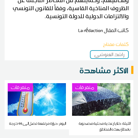
ومحاميهم، وحمايتهم من المخاطر الناجمة عن
الظروف المناخية القاسية، وفقاً للقانون التونسي
والالتزامات الدولية للدولة التونسية.
كاتب المقال
La rédaction
كلمات مفتاح
راشد الغنوشي
الاكثر مشاهدة
متفرقات
متفرقات
الليلة: خلايا رعدية محلية مصحوبة
اليوم: حرارة مرتفعة تصل إلى 44 درجة
بأمطار بهذه المناطق