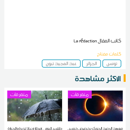
كاتب المقال
La rédaction
كلمات مفتاح
تونس
الجزائر
عبد المجيد تبون
الاكثر مشاهدة
متفرقات
متفرقات
معهد الرصد الجوي يخصص خمس
طقس اليوم ...أمطار أحيانا غزيرة و الحرارة