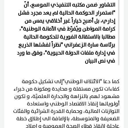
التشاور ضمن مكتبه التنفيذي الموسع، أنّ
"استمرار الحوكمة الحالية لم يعد مجرد فشل
إداري، بل أصبح خياراً غير أخلاقي يمس من
كرامة المواطن ويُفرّط في الأمانة الوطنية"،
مطالبا بالاستقالة الفورية للحكومة الحالية
برئاسة سارة الزعفراني "نظراً لفشلها الذريع
في إدارة ملفات الدولة الحيوية"، وفق ما ورد
في نص البيان
كما دعا "الائتلاف الوطني"إلى تشكيل حكومة
كفاءات تكون مستقلة و محايدة ومكونة من خبراء
مشهود لهم بالنزاهة والجدارة العلميّة، و تكون
أولوياتها إنقاذ الاقتصاد الوطني واستعادة
التوازنات المالية، وحماية القدرة الشرائية والفئات
الضعيفة والمتوسطة، بالإضافة الى إطلاق خطة
عاجلة لإنقاذ قطاع الصحة العمومية و إصلاح