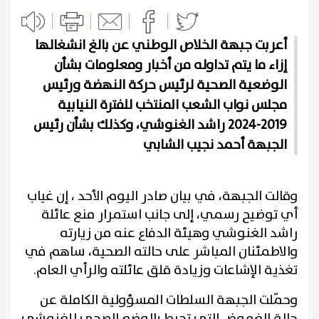
أعربت جبهة الخلاص الوطني عن بالغ انشغالها
إزاء ما يتم تداوله من أخبار ومعلومات بشأن
الوضعية الصحية لرئيس حركة النهضة ورئيس
مجلس نواب الشعب المنتخب للفترة النيابية
2019-2024 راشد الغنوشي، وكذلك بشأن رئيس
الجبهة أحمد نجيب الشابي
وقالت الجبهة، في بيان صادر اليوم الأحد ، إن غياب
أي توضيح رسمي، إلى جانب استمرار منع عائلة
راشد الغنوشي وهيئة الدفاع عنه من زيارته
والاطمئنان المباشر على حالته الصحية، ساهم في
تغذية الإشاعات وزيادة قلق عائلته والرأي العام.
وحمّلت الجبهة السلطات المسؤولية الكاملة عن
حالة الغموض التي تحيط بالوضع الصحي للغنوشي