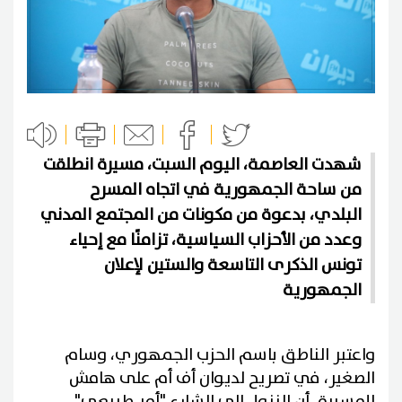
شهدت العاصمة، اليوم السبت، مسيرة انطلقت
من ساحة الجمهورية في اتجاه المسرح
البلدي، بدعوة من مكونات من المجتمع المدني
وعدد من الأحزاب السياسية، تزامنًا مع إحياء
تونس الذكرى التاسعة والستين لإعلان
الجمهورية
واعتبر الناطق باسم الحزب الجمهوري، وسام
الصغير، في تصريح لديوان أف أم على هامش
المسيرة، أن النزول إلى الشارع "أمر طبيعي"،