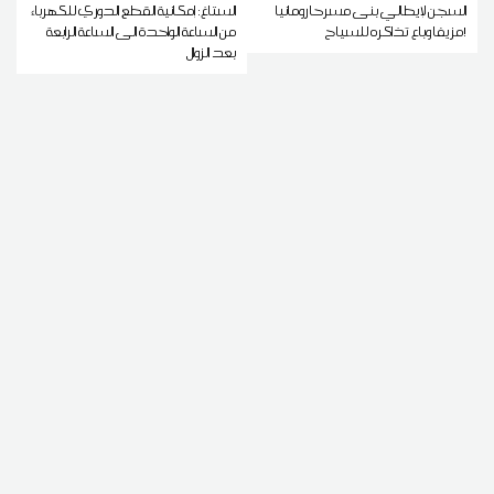
السجن لإيطالي بنى مسرحا رومانيا
الستاغ: إمكانية القطع الدوري للكهرباء
مزيفا وباع تذاكره للسياح!
من الساعة الواحدة الى الساعة الرابعة
بعد الزوال