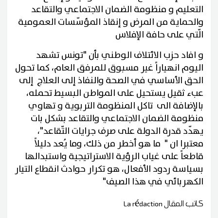
التعليم و منظومة الضمان الاجتماعي والتقاعد
والحماية من المرض و إنقاذ المؤسّسات العمومية
الّتي على حافة الإفلاس
و افاد حزب الائتلاف الوطني بأن "تونس تشهد
اليوم انهياراً غير مسبوق للمرفق العام، كما تحول
الحق الأساسي في الصحة والنفاذ إلى العلاج إلى
عبء ثقيل يستحيل على المواطن البسيط تحمله،
بالإضافة الى تاكل المنظومة التربوية و تهاوي
منظومة الضمان الاجتماعي والتقاعد بشكل بات
يهدّد قدرة الدولة على صرف جرايات التّقاعد"،
معتبرا ان " ما هو أخطر من ذلك، وما يُعد دليلاً
قاطعاً على غياب الرؤية الاستراتيجية واستبدالها
بسياسة ردود الأفعال، هو تكرار حوادث انقطاع التيار
الكهربائي في هذا الصيف"
كاتب المقال
La rédaction