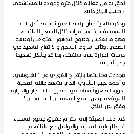
لحق به من معاناة خلال فترة وجوده بالمستشفى'
، حسب البلاغ ذاته.
وذكرت الهيئة بأن راشد الغنوشي قد نُقل إلى
المستشفى خمس مرات خلال الشهر الماضي،
وهو ما يعكس بوضوح التدهور المتواصل لوضعه
الصحي، وتأثير ظروف السجن والارتفاع الشديد في
درجات الحرارة على سلامته، بما قد يشكل تهديداً
جدياً لحياته.
وجددت مطالبتها بالإفراج الفوري عن 'الغنوشي،
و أحمد نجيب الشابي، الذي تشهد حالته الصحية
بدورها تدهوراً مقلقاً نتيجة ظروف الاحتجاز والحرارة
المرتفعة، وعن جميع المعتقلين السياسيين ' ،
وفق نص البلاغ.
كما دعت الهيئة إلى احترام حقوق جميع السجناء
في الرعاية الصحية، والتواصل مع عائلاتهم