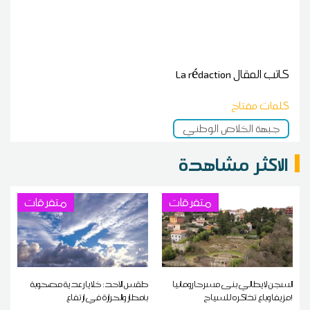
كاتب المقال
La rédaction
كلمات مفتاح
جبهة الخلاص الوطني
الاكثر مشاهدة
متفرقات
متفرقات
السجن لإيطالي بنى مسرحا رومانيا
طقس الأحد: خلايا رعدية مصحوبة
مزيفا وباع تذاكره للسياح!
بأمطار والحرارة في ارتفاع