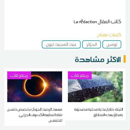
كاتب المقال
La rédaction
كلمات مفتاح
تونس
الجزائر
عبد المجيد تبون
الاكثر مشاهدة
متفرقات
متفرقات
الليلة: خلايا رعدية محلية مصحوبة
معهد الرصد الجوي يخصص خمس
بأمطار بهذه المناطق
نقاط لمتابعة الكسوف الجزئي
للشمس