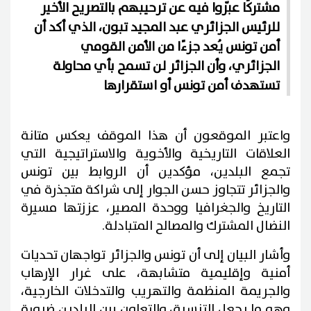
مشتركًا عبّروا فيه عن ترحيبهم بالتصريح الأخير
للرئيس الجزائري عبد المجيد تبون، الذي أكد أن
أمن تونس يُعد جزءًا من الأمن القومي
الجزائري، وأن الجزائر لن تسمح بأي محاولة
تستهدف أمن تونس أو استقرارها
واعتبر الموقعون أن هذا الموقف يعكس متانة
العلاقات التاريخية والأخوية والاستراتيجية التي
تجمع البلدين، مؤكدين أن الروابط بين تونس
والجزائر تتجاوز حسن الجوار إلى شراكة متجذرة في
التاريخ والجغرافيا ووحدة المصير، عززتها مسيرة
النضال المشترك والمصالح المتبادلة.
وأشار البيان إلى أن تونس والجزائر تواجهان تحديات
أمنية وإقليمية متشابهة، على غرار الإرهاب
والجريمة المنظمة والتهريب والتدخلات الخارجية،
وهو ما يجعل التنسيق والتعاون بين البلدين ضرورة