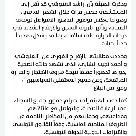
وذكرت الهيئة بأن راشد الغنوشي قد نُقل إلى
المستشفى خمس مرات خلال الشهر الماضي،
وهو ما يعكس بوضوح التدهور المتواصل لوضعه
الصحي، وتأثير ظروف السجن والارتفاع الشديد في
درجات الحرارة على سلامته، بما قد يشكل تهديداً
جدياً لحياته.
وجددت مطالبتها بالإفراج الفوري عن 'الغنوشي،
و أحمد نجيب الشابي، الذي تشهد حالته الصحية
بدورها تدهوراً مقلقاً نتيجة ظروف الاحتجاز والحرارة
المرتفعة، وعن جميع المعتقلين السياسيين ' ،
وفق نص البلاغ.
كما دعت الهيئة إلى احترام حقوق جميع السجناء
في الرعاية الصحية، والتواصل مع عائلاتهم
ومحاميهم، وحمايتهم من المخاطر الناجمة عن
الظروف المناخية القاسية، وفقاً للقانون التونسي
والالتزامات الدولية للدولة التونسية.