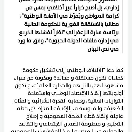
إداري، بل أصبح خياراً غير أخلاقي يمس من
كرامة المواطن ويُفرّط في الأمانة الوطنية"،
مطالبا بالاستقالة الفورية للحكومة الحالية
برئاسة سارة الزعفراني "نظراً لفشلها الذريع
في إدارة ملفات الدولة الحيوية"، وفق ما ورد
في نص البيان
كما دعا "الائتلاف الوطني"إلى تشكيل حكومة
كفاءات تكون مستقلة و محايدة ومكونة من خبراء
مشهود لهم بالنزاهة والجدارة العلميّة، و تكون
أولوياتها إنقاذ الاقتصاد الوطني واستعادة
التوازنات المالية، وحماية القدرة الشرائية والفئات
الضعيفة والمتوسطة، بالإضافة الى إطلاق خطة
عاجلة لإنقاذ قطاع الصحة العمومية و إصلاح
التعليم و منظومة الضمان الاجتماعي والتقاعد
والحماية من المرض و إنقاذ المؤسّسات العمومية