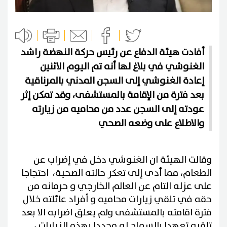
أفادت هيئة الدفاع عن رئيس حركة النهضة راشد
الغنوشي في بلاغ لها أنه تم اليوم الاثنين
إعادة الغنوشي إلى السجن المدني بالمرناقية
بعد فترة من الإقامة بالمستشفى، وقد تمكن إثر
عودته إلى السجن عدد من محاميه من زيارته
والاطلاع على وضعه الصحي
وقالت الهيئة ان الغنوشي دخل في إضراب عن
الطعام، مما أدى إلى تعكر حالته الصحية، احتجاجا
على عزله التام عن العالم الخارجي و حرمانه من
حقه في تلقي زيارات محاميه و أفراد عائلته خلال
فترة اقامته بالمستشفى ولم يعلق اضرابه الا بعد
تلقيه تعهدا بالسماح له مجددا بهذه الزيارات ،