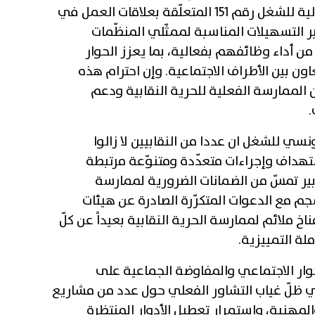
المطلوب' ، مذكرا بأنّ الاتفاقية الدولية للشغل رقم 151 المتعلّقة بعلاقات العمل في
 التسهيلات المناسبة لممثّلي المنظّمات
من أداء وظائفهم بفعالية، بما يعزز الحوار
اون بين الأطراف الاجتماعية. وإن احترام هذه
ان الممارسة الفعلية للحرية النقابية ودعم
.
تونسي للشغل ان عددا من النقابيين لا زالوا
استهداف وإجراءات متعدّدة ومتنوّعة مرتبطة
بير تمسّ من الضمانات الضرورية لممارسة
جم مع الدعوات المتكرّرة الصادرة عن هيئات
اخ ملائم لممارسة الحرية النقابية بعيداً عن كلّ
لة التمييزية.
حوار الاجتماعي والمفاوضة الجماعية على
ظلّ غياب التشاور الفعلي حول عدد من مشاريع
المهنية، واستمرار تعطيل الأدوار المنتظرة