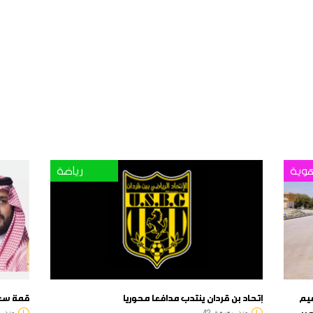
وية
رياضة
دعيم
إتحاد بن قردان ينتدب مدافعا محوريا
قمة سعو
بر
منذ
دقيقة
42
منذ
د