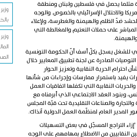
ة مثلما يحصل في فلسطين ولبنان ومنطقة
وزير 
يكا والاحتلال الإسرائيلي بالخصوص. والوجه
بالخ
لحشد ضدّ الظلم والهيمنة والغطرسة، ولإعلاء
 المباشر على حملات التعتيم والمغالطة التي
وزير 
والهيمنة.
الما
سي للشغل يسجل بكلّ أسف أنّ الحكومة التونسية
المس
 التوصيات الصادرة عن لجنة تطبيق المعايير خلال
لي بشأن احترام الحرية النقابية وتعزيز الحوار
ّرات يفيد باستمرار ممارسات وإجراءات من شأنها
والحريات النقابية التي تكفلها اتفاقيات العمل
س، وبنود العقد الاجتماعي الذي أبرمناه مع
والتجارة والصناعات التقليدية تحت قبّة المجلس
'إزاء التراجع المسجّل في بعض التسهيلات
لين النقابيين من الاضطلاع بمهامهم على الوجه