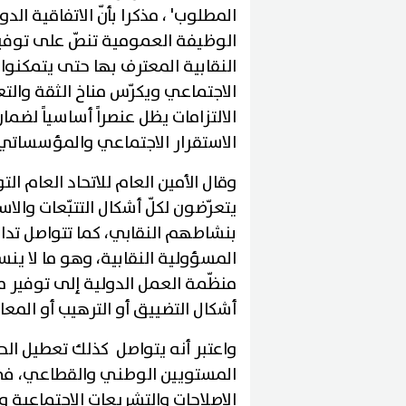
الوظيفة العمومية تنصّ على توفير
النقابية المعترف بها حتى يتمكنوا 
الاجتماعي ويكرّس مناخ الثقة والتع
الالتزامات يظل عنصراً أساسياً لضم
الاستقرار الاجتماعي والمؤسساتي
وقال الأمين العام للاتحاد العام ال
يتعرّضون لكلّ أشكال التتبّعات وال
بنشاطهم النقابي، كما تتواصل تدا
المسؤولية النقابية، وهو ما لا ينس
منظّمة العمل الدولية إلى توفير من
أشكال التضييق أو الترهيب أو المعام
واعتبر أنه يتواصل كذلك تعطيل ال
المستويين الوطني والقطاعي، في 
الإصلاحات والتشريعات الاجتماعية و