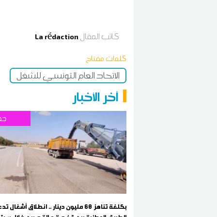
كاتب المقال
La rédaction
كلمات مفتاح
الاتحاد العام التونسي للشغل
آخر الأخبار
جه
بكلفة تناهز 60 مليون دينار .. انطلاق أشغال ت
الطريق الوطنية بين قفصة و القصرين خلال سبتم