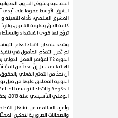
الجماعية ولخوض الحروب العدواني
الشرق الأوسط عموما على أيدي أمر
المشرق السلمي، كأداة للتعبئة وا
كلمة الحقّ وعلوية القانون، وللردّ
تروّج لها قوى الاستبداد والتسلّط 
وشدد على ان الاتحاد العام التون
لم تُحرز التقدّم المأمول في تنفيذ
الدورة 112 لمؤتمر العمل الدو
الاجتماعي ، بل إنّ عدداً من المؤش
أن تحدّ من التمتع الفعلي بالحقوق 
الدولية المصادق عليها من قبل تون
الحكومة والاتحاد التونسي للصناعة 
الوطني التأسيسي سنة 2013، بحضور المدير العام لمنظّمة العمل الدولية آنذاك.
وأعرب السالمي عن انشغال الاتحاد 
والضمانات الضرورية لتمكين الممثّ