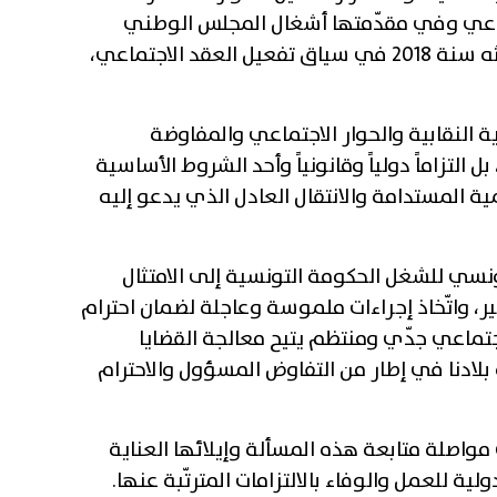
ماعي وفي مقدّمتها أشغال المجلس الوطني
للحوار الاجتماعي الذي تمّ استحداثه سنة 2018 في سياق تفعيل العقد الاجتماعي،
حرية النقابية والحوار الاجتماعي والمفاوضة
بل التزاماً دولياً وقانونياً وأحد الشروط الأساسية
ية المستدامة والانتقال العادل الذي يدعو إليه
لتونسي للشغل الحكومة التونسية إلى الامتثال
ر، واتّخاذ إجراءات ملموسة وعاجلة لضمان احترام
جتماعي جدّي ومنتظم يتيح معالجة القضايا
 بلادنا في إطار من التفاوض المسؤول والاحترام
مواصلة متابعة هذه المسألة وإيلائها العناية
ولية للعمل والوفاء بالالتزامات المترتّبة عنها.