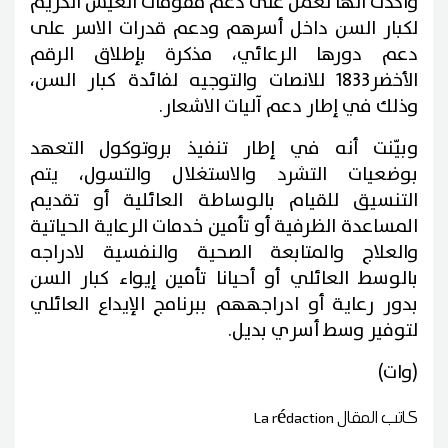
وأكدت أنها تعمل على دعم مقومات العيش الكريم
لكبار السن داخل أسرهم ودعم قدرات الاسر على
دعم دورها الرعائي، مذكرة بإطلاق الرقم
الأخضر1833 للانصات والتوجيه لفائدة كبار السن،
وذلك في إطار دعم آليات الاشعار.
وبيّنت أنه في إطار تنفيذ بروتوكول التعهد
بوضعيات التشرد والاستغلال والتسول، يتم
التنسيق للقيام بالوساطة العائلية أو تقديم
المساعدة الظرفية أو تأمين خدمات الرعاية الحياتية
والعلاج والمتابعة الصحية والنفسية لادراجه
بالوسط العائلي أو أحيانا تأمين إيواء كبار السن
بدور رعاية أو ادراجههم ببرنامج الإيداع العائلي
لتوفير وسط أسري بديل.
(وات)
كاتب المقال
La rédaction