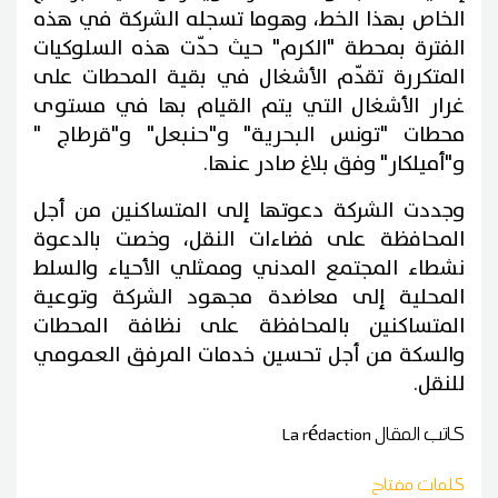
الخاص بهذا الخط، وهوما تسجله الشركة في هذه
الفترة بمحطة "الكرم" حيث حدّت هذه السلوكيات
المتكررة تقدّم الأشغال في بقية المحطات على
غرار الأشغال التي يتم القيام بها في مستوى
محطات "تونس البحرية" و"حنبعل" و"قرطاج "
و"أميلكار" وفق بلاغ صادر عنها.
وجددت الشركة دعوتها إلى المتساكنين من أجل
المحافظة على فضاءات النقل، وخصت بالدعوة
نشطاء المجتمع المدني وممثلي الأحياء والسلط
المحلية إلى معاضدة مجهود الشركة وتوعية
المتساكنين بالمحافظة على نظافة المحطات
والسكة من أجل تحسين خدمات المرفق العمومي
للنقل.
كاتب المقال
La rédaction
كلمات مفتاح