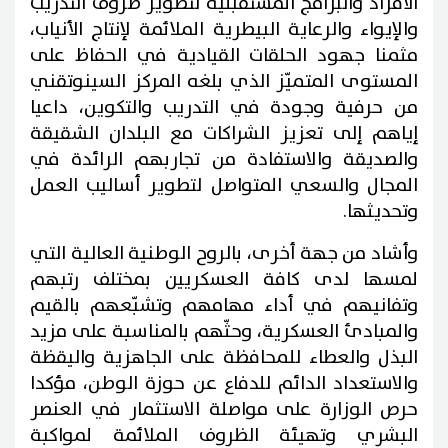
الأفراد والبرامج المستقبلية لتطوير ظروف التدريب
والإيواء والرعاية البيطرية الملائمة لإنتاج الأنياب،
مثمنا جهود الحلقات القيادية في الحفاظ على
المستوى المتميّز الذي بلغه المركز السينوتقني
من حرفية وجودة في التدريب والتكوين، داعيا
إياهم إلى تعزيز الشراكات مع البلدان الشقيقة
والصديقة والاستفادة من تجاربهم الرائدة في
المجال والسعي المتواصل لتطوير أساليب العمل
وتحديثها.
وأشاد من جهة أخرى، بالروح الوطنية العالية التي
لمسها لدى كافة العسكريين بمختلف رتبهم
وتفانيهم في أداء مهامهم وتشبّعهم بالقيم
والمبادئ العسكرية، وحثّهم بالمناسبة على مزيد
البذل والعطاء للمحافظة على الجاهزية واليقظة
والاستعداد الدائم للدفاع عن حوزة الوطن، مؤكدا
حرص الوزارة على مواصلة الاستثمار في العنصر
البشري وتهيئة الظروف الملائمة لمواكبة