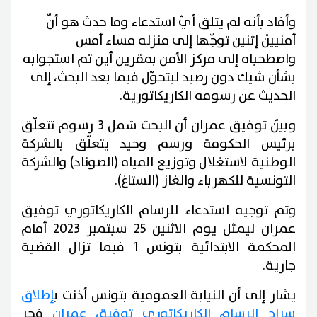
وأفاد بأنه لم يتلق أيّ استدعاء وما حدث هو أنّ
أمنييْن إثنين توجّها إلى منزله مساء أمس
واصطحباه إلى مركز الأمن بمقرين أين تم استجوابه
بشأن شيك دون رصيد ليتحوّل فيما بعد البحث، إلى
الحديث عن رسومه الكاريكاتورية.
وبيّن توفيق عمران أن البحث شمل 3 رسوم تتعلّق
برئيس الحكومة ورسم وحيد يتعلّق بالشركة
الوطنية لاستغلال وتوزيع المياه (الصوناد) والشركة
التونسية للكهرباء والغاز (الستاغ).
وتم توجيه استدعاء للرسام الكاريكاتوري توفيق
عمران ليمثل يوم الاثنين 25 سبتمبر 2023 أمام
المحكمة الابتدائية بتونس 1 فيما تزال القضية
جارية.
يشار إلى أن النيابة العمومية بتونس أذنت ب
إطلاق
سراح الرسام الكاريكاتوري توفيق عمران
فجر