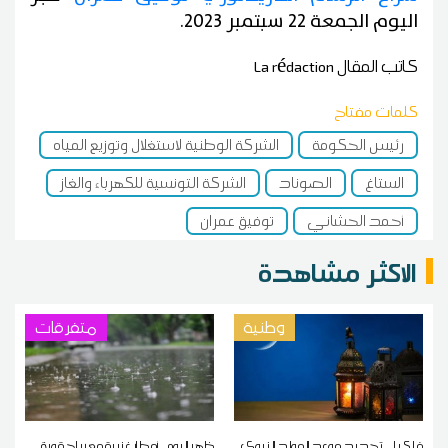
اليوم الجمعة 22 سبتمبر 2023.
كاتب المقال
La rédaction
كلمات مفتاح
رئيس الحكومة
الشركة الوطنية لاستغلال وتوزيع المياه
الستاغ
الصوناد
الشركة التونسية للكهرباء والغاز
أحمد الحشاني
توفيق عمران
الاكثر مشاهدة
وطنية
متفرقات
فلكيا... تحديد موعد المولد النبوي
ظهر اليوم.. أمطار غزيرة مع رياح قوية