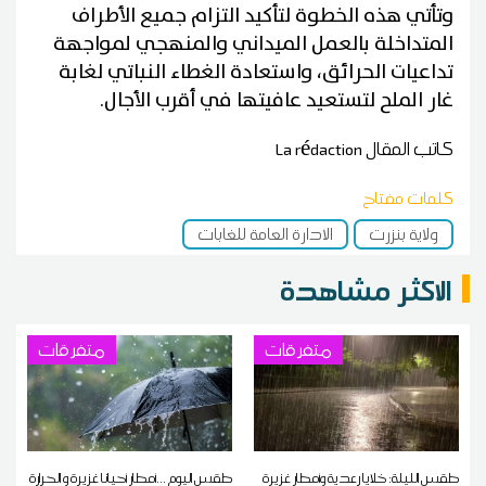
​وتأتي هذه الخطوة لتأكيد التزام جميع الأطراف
المتداخلة بالعمل الميداني والمنهجي لمواجهة
تداعيات الحرائق، واستعادة الغطاء النباتي لغابة
غار الملح لتستعيد عافيتها في أقرب الأجال.
كاتب المقال
La rédaction
كلمات مفتاح
ولاية بنزرت
الادارة العامة للغابات
الاكثر مشاهدة
متفرقات
متفرقات
طقس الليلة: خلايا رعدية وأمطار غزيرة
طقس اليوم ...أمطار أحيانا غزيرة و الحرارة