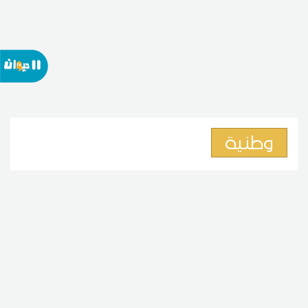
وطنية
وزير الشؤون الاجتماعية: التحويلات
المالية تتطلب تحريا حتى لا تتحول
المساعدات الى تشجيع على
البطالة