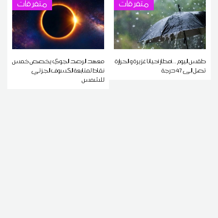
متفرقات
متفرقات
طقس اليوم ...أمطار أحيانا غزيرة و الحرارة
معهد الرصد الجوي يخصص خمس
تصل إلى 47 درجة
نقاط لمتابعة الكسوف الجزئي
للشمس