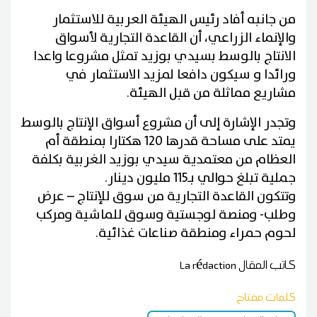
من جانبه أفاد رئيس الهيئة العربية للاستثمار
والإنماء الزراعي، أن القاعدة التجارية لأسواق
الانتاج بالوسط بسيدي بوزيد تمثل مشروعا واعدا
ورائدا و سيكون دافعا لمزيد الاستثمار في
مشاريع مماثلة من قبل الهيئة.
وتجدر الإشارة إلى أن مشروع أسواق الإنتاج بالوسط
يمتد على مساحة قدرها 120 هكتارا بمنطقة أم
العظام من معتمدية سيدي بوزيد الغربية بكلفة
جملية تبلغ حوالي بـ115 مليون دينار.
وتتكون القاعدة التجارية من سوق للإنتاج – عرض
وطلب- ومنصة لوجستية وسوق للماشية ومركب
لحوم حمراء ومنطقة صناعات غذائية.
كاتب المقال
La rédaction
كلمات مفتاح