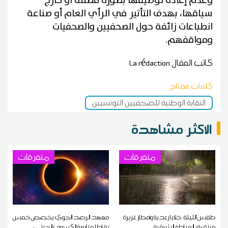
وعدم إعادة توظيفها بصورة مضللة أو خارج
سياقها، بهدف التأثير في الرأي العام أو صناعة
انطباعات زائفة حول الصحفيين والصحفيات
ومواقفهم.
كاتب المقال
La rédaction
كلمات مفتاح
النقابة الوطنية للصحفيين التونسيين
الاكثر مشاهدة
متفرقات
متفرقات
طقس الليلة: خلايا رعدية وأمطار غزيرة
معهد الرصد الجوي يخصص خمس
مرتقبة بالمناطق الشرقية
نقاط لمتابعة الكسوف الجزئي