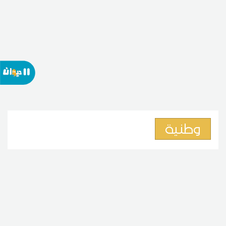
وطنية
منظمة الدفاع عن المستهلك
تُحذّر من بيع المياه المعدنية
بأسعار مضاعفة