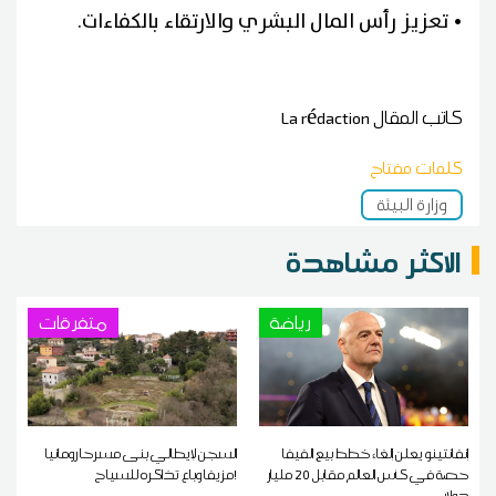
• تعزيز رأس المال البشري والارتقاء بالكفاءات.
كاتب المقال
La rédaction
كلمات مفتاح
وزارة البيئة
الاكثر مشاهدة
رياضة
متفرقات
إنفانتينو يعلن إلغاء خطط بيع الفيفا
السجن لإيطالي بنى مسرحا رومانيا
حصة في كأس العالم مقابل 20 مليار
مزيفا وباع تذاكره للسياح!
دولار