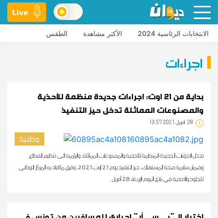
Live
الانتخابات الرئاسية 2024
الأكثر مشاهدة
الطقس
اجراءات
بداية من 21 اوت: اجراءات جديدة منظمة للأحذية
والمصنوعات المماثلة تدخل حيز التنفيذ
28
13:57 2021 أفريل
وطنية
تدخل الاجراءات الجديدة المنظمة للأحذية والمصنوعات المماثلة، والرامية الى تنظيم القطاع
وضمان سلامة صحة المستهلك، حيز التنفيذ يوم 21 اوت 2021، وفق ما افاد به المركز الوطني
للجلود والاحذية في بلاغ اليوم الإربعاء 28 أفريل.
اختبار ال"بي سي أر" اجباري للمسافرين من تونس في