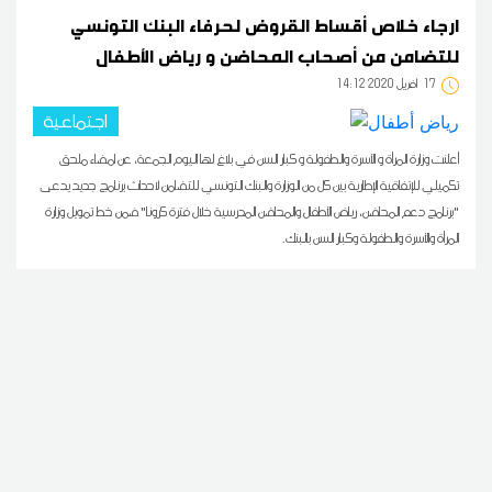
ارجاء خلاص أقساط القروض لحرفاء البنك التونسي
للتضامن من أصحاب المحاضن و رياض الأطفال
17
14:12 2020 أفريل
اجتماعية
أعلنت وزارة المرأة و الأسرة والطفولة و كبار السن في بلاغ لها اليوم الجمعة، عن امضاء ملحق
تكميلي للإتفاقية الإطارية بين كل من الوزارة والبنك التونسي للتضامن لاحداث برنامج جديد يدعى
"برنامج دعم المحاضن، رياض الأطفال والمحاضن المدرسية خلال فترة كرونا" ضمن خط تمويل وزارة
المرأة والأسرة والطفولة وكبار السن بالبنك.