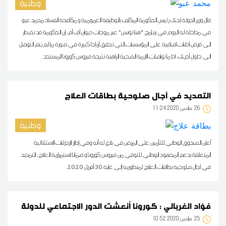
وطنية
قال وزير الدولة لدى رئيس الحكومة المكلف بالوظيفة العمومية و مكافحة الفساد محمد عبو
في مداخلة له اليوم في برنامج "هنا تونس" عبر موجات ديوان أف أم، إن الحكومة قد تضطر
الى فرض آداءات اضافية على المؤسسات التي تحقق أرباحا كبيرة في صورة ما لم يتم التوصل
الى حلول أخرى، اذا ما تواصلت الأزمة الصحية الراهنة نتيجة فيروس كورونا المستجد.
التمديد في آجال صلوحية بطاقات العلاج
26
11:24 2020 مارس
وطنية
أعلن الصندوق الوطني للتأمين على المرض في بلاغ له أنه وفي إطار الإجراءات الاستثنائية
المتعلقة بدعم المجهود الوطني للتوقي من فيروس كورونا و ضمانا لاستمرارية العلاج، التمديد
في آجال صلوحية بطاقات العلاج لمنظوريه إلى غاية 30 أفريل 2020.
فؤاد الغربالي : كورونا أنعشت الدور الاجتماعي للدولة
25
10:52 2020 مارس