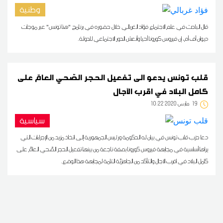
وطنية
قال الباحث في علم الاجتماع فؤاد الغربالي خلال حضوره في برنامج "هنا تونس" عبر موجات
ديوان أف أم، إن فيروس كورونا أحيا وأنعش الدور الاجتماعي للدولة.
قلب تونس يدعو الى تفعيل الحجر الصّحي العامّ على
كامل البلاد في اقرب الآجال
19
10:22 2020 مارس
سياسية
دعا حزب قلب تونس في بيان له الحكومة ورئيس الجمهورية إلى اتخاذ مزيد من الإجراءات التي
يراها أساسية في مجابهة فيروس كورونا بصفة ناجعة من بينها تفعيل الحجر الصّحي العامّ على
كامل البلاد في اقرب الآجال والتأكد من الجاهزيّة التامة لمجابهة هذا الوضع.