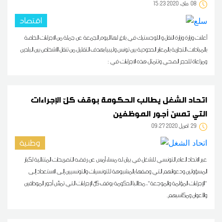
08
15:23 2020 ماي
اقتصاد
أعلنت وزارة وزارة النقل و اللوجستيك في بلاغ لها اليوم الجمعة عن جملة من الاجراءات الخاصة
بالمبادلات التجارية بالمعابر الحدودية بين تونس وليبيا بهدف التقليل من تنقل الأشخاص بين البلدين
ومراعاة للحجر الصحي وتتمثل هذه الاجراءات في :
اتحاد الشغل يطالب الحكومة بوقف كلّ الإجراءات
التي تمسّ أجور الموظفين
29
09:27 2020 أفريل
وطنية
عبر الاتحاد العام التونسي للشغل في بيان له مساء أمس عن رفضه التصريحات المتتالية لكبار
المسؤولين ودعواتهم التي وصفها بالمشبوهة للتونسيات والتونسيين إلى الاستعداد إلى
“الإجراءات المؤلمة والموجعة”، مطالبا الحكومة بوقف كلّ الإجراءات التي تمسّ أجور الموظفين
والأعوان ومكاسبهم.