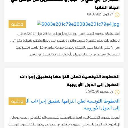
اتجاه المانيا
24
09:36 2021 أفريل
وطنية
أعلنت شركة الخطوط التونسية في بلاغ لها يوم أمس الجمعة 23 افريل 2021 انه على
المسافرين الذين يبلغ سنهم 6 سنوات او اكثر و المتجهين نحو المانيا الاستظهار بشهادة اختبار "بي
سي آر" سلبي او اختبار سلبي للاجسام المضادة مصادق عليه من قبل طبيب لا يتجاوز تاريخ
القيام به 48 ساعة من موعد الدخول الى ألمانيا و ذلك منذ التسجيل من تونس .
الخطوط التونسية تعلن التزامها بتطبيق إجراءات
الدخول إلى الدول الأوروبية
02
16:54 2020 ديسمبر
وطنية
أصدرت الخطوط التونسية اليوم الأربعاء بلاغا توضيحيا بخصوص ما تم تداوله في عدد من وسائل
الإعلام ومواقع التواصل الاجتماعي عن منع مواطنين من السفر على متن رحلات الخطوط التونسية