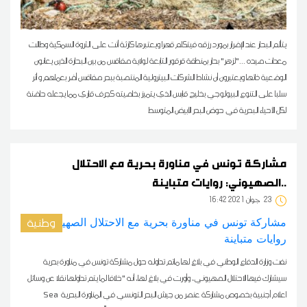
يتألم البحار عند الإضرار بمورد رزقه فيتكلم قهرا ويعتبرها كارثة أتت على الثروة السمكية وطالت
معدات صيده ..."لزهر" بحار بمنطقة قرقور التابعة لولاية صفاقس من بين البحارة الذين يعانون
الوضعية ذاتها ويعتبرون أن نشاط الشركات البيترولية المنتصبة ببحر صفاقس أضر بعملهم و أثر
سلبا على التنوع البيولوجي بخليج قابس الذي يتميز بخاصيته كجرف قاري مما يجعله حاضنة
لكل الأحياء البحرية في حوض البحر الأبيض المتوسط
مشاركة تونس في مناورة بحرية مع الاحتلال
الصهيوني: روايات متباينة..
23
16:42 2021 جوان
وطنية
نفت وزارة الدفاع الوطني في بلاغ لها ماتم تداوله حول مشاركة تونس في مناورة بحرية
سيشارك فيها الاحتلال الصهيوني، وأورت في بلاغ لها، أنه "خلافا لما يتم تداولها نقلا عن وسائل
اعلام أجنبية بخصوص مشاركة عنصر من جيش البحر التونسي في المناورة البحرية Sea