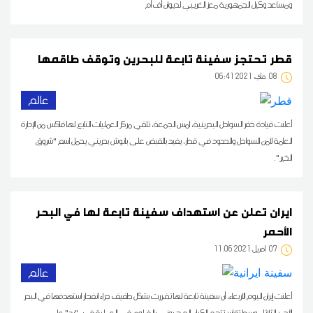
ومساعد وكيل الجمهورية معز الغريبي لديوان أف أم
قطر تحتجز سفينة تابعة للبحرين وتوقف طاقمها
08
06:41 2021 ماي
عالم
أعلنت قيادة خفر السواحل البحرينية، امس الجمعة، تلقي مركز العمليات التابع لها فاكس من الإدارة
العامة لأمن السواحل والحدود في قطر، يفيد بالقبض على بانوش بحريني يحمل اسم "شروق
الخير".
ايران تعلن عن استهداف سفينة تابعة لها في البحر
الأحمر
07
11:06 2021 أفريل
عالم
أعلنت إيران اليوم الأربعاء، أن سفينة تابعة لها تضررت بشكل طفيف جراء انفجار استهدفها في البحر
الأحمر الثلاثاء، وسط تقارير تتهم الكيان الصهيوني بالضلوع في العملية ضمن "رد" على