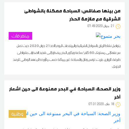
من بينها صفاقس: السباحة ممكنة بالشواطئ
الشرقية مع ملازمة الحذر
21
07:49 2020 جوان
متفرقات
يتواصل نشاط الرياح بالسواحل الشمالية والمرتفعات اليوم الأحد 21 جوان 2020 حيث تصل
سرعتها إلى مستوى 60 كلم/ساعة ويكون البحر مضطربا إلى شديد الاضطراب بشواطئ
طبرقة، الزوارع، بنزرت، تونس ونابل والسباحة غير ممكنة حسب ما أورده المعهد الوطني للرصد
الجوي
وزير الصحة: السباحة في البحر ممنوعة الى حين اشعار
آخر
18
07:31 2020 ماي
وطنية