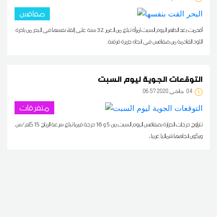
صفاقس
أقدمت بعد الظهر اليوم السبت امرأة تبلغ من العمر 32 سنة على إلقاء نفسها في البحر من باخرة
اللود القادمة من صفاقس في اتجاه جزيرة قرقنة.
التوقعات الجوية ليوم السبت
04
06:57 2020 جانفي
متفرقات
تتراوح درجات الحرارة بصفاقس اليوم السبت بين 5 و 16 درجة فيما تبلغ سرعة الرياح 15 كلم/س
ويكون اتجاهها شماليا غربيا ،