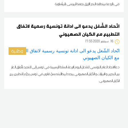
في بالوعة بمنطقة البحر الأزرق بجهة المرسى بالمأساوية
اتّحاد الشّغل يدعو الى ادانة تونسية رسمية لاتفاق
التطبيع مع الكيان الصهيوني
16
17:55 2020 سبتمبر
وطنية
دعا الاتحاد العام التونسي للشغل اليوم الاربعاء السلط الرسمية في تونس إلى التنديد باتّفاق العار
بين البحرين و الامارات و الكيان الصهيوني مجددا مطالبته بسنّ قانون في تونس يجرّم التطبيع مع
الكيان الصهيوني.