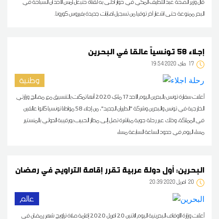
قال وزير الصحة عبد اللطيف المكي في حوار أدلى به لقناة حنبعل أمس الأحد ان السباحة في
البحر ممنوعة حتى اشعار آخر توقيا من تسجيل اصابات جديدة بفيروس كورونا.
إجلاء 58 تونسياً عالقا في البحرين
17
19:54 2020 ماي
وطنية
أعلنت سفارة تونس بالبحرين اليوم الأحد 17 ماي 2020 أنها تمكنت بالتنسيق مع مصالح وزارتي
الخارجية في تونس والبحرين وشركة "الطيران الجديد"، من إجلاء 58 مواطنا تونسيا كانوا عالقين
في المملكة، وذلك عبر رحلة جوية مباشرة تصل إلى مطار الحبيب بورقيبة الدولي بالمنستير
مساء اليوم في حدود الساعة السابعة مساء
البحرين: أول دولة عربية تقرر إقامة التراويح في رمضان
20
20:39 2020 أفريل
عالم
أعلنت وزارة الأوقاف البحرينية اليوم الاثنين 20 افريل 2020 إقامة صلاة تراويح شهر رمضان في