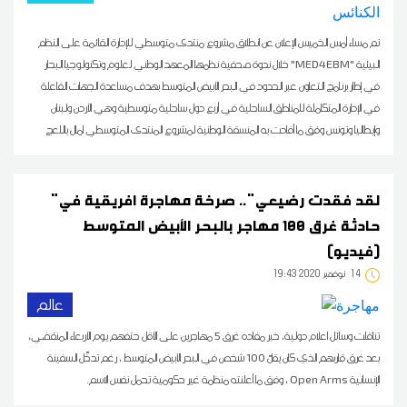
تم مساء أمس الخميس الإعلان عن انطلاق مشروع منتدى متوسطي للإدارة القائمة على النظم
البيئية "MED4EBM" خلال ندوة صحفية نظمها المعهد الوطني لعلوم وتكنولوجيا البحار
في إطار برنامج التعاون عبر الحدود في البحر الأبيض المتوسط بهدف مساعدة الجهات الفاعلة
في الإدارة المتكاملة للمناطق الساحلية في أربع دول ساحلية متوسطية وهي الأردن ولبنان
وإيطاليا وتونس وفق ما أفادت به المنسقة الوطنية لمشروع المنتدى المتوسطي امال باللعج
"لقد فقدت رضيعي".. صرخة مهاجرة افريقية في
حادثة غرق 100 مهاجر بالبحر الأبيض المتوسط
(فيديو)
14
19:43 2020 نوفمبر
عالم
تناقلت وسائل اعلام دولية، خبر مفاده غرق 5 مهاجرين على الأقل حتفهم يوم الأربعاء المنقضي،
بعد غرق قاربهم الذي كان يقلّ 100 شخص في البحر الأبيض المتوسط ، رغم تدخّل السفينة
الإنسانية Open Arms ، وفق ما أعلنته منظمة غير حكومية تحمل نفس الاسم.