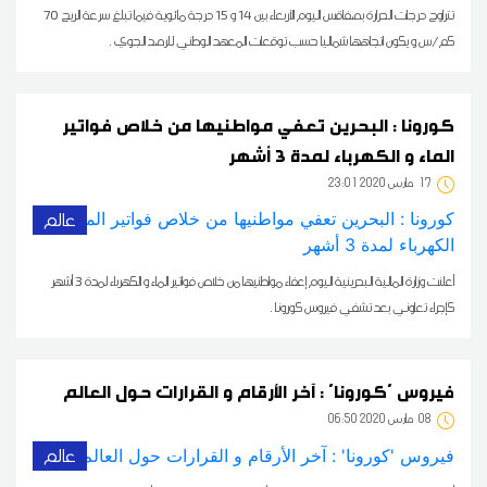
تتراوح درجات الحرارة بصفاقس اليوم الأربعاء بين 14 و 15 درجة مائوية فيما تبلغ سرعة الريح 70
كم/س و يكون اتجاهها شماليا حسب توقعات المعهد الوطني للرصد الجوي .
كورونا : البحرين تعفي مواطنيها من خلاص فواتير
الماء و الكهرباء لمدة 3 أشهر
17
23:01 2020 مارس
عالم
أعلنت وزارة المالية البحرينية اليوم إعفاء مواطنيها من خلاص فواتير الماء و الكهرباء لمدة 3 أشهر
كإجراء تعاوني بعد تشفي فيروس كورونا .
فيروس 'كورونا' : آخر الأرقام و القرارات حول العالم
08
06:50 2020 مارس
عالم