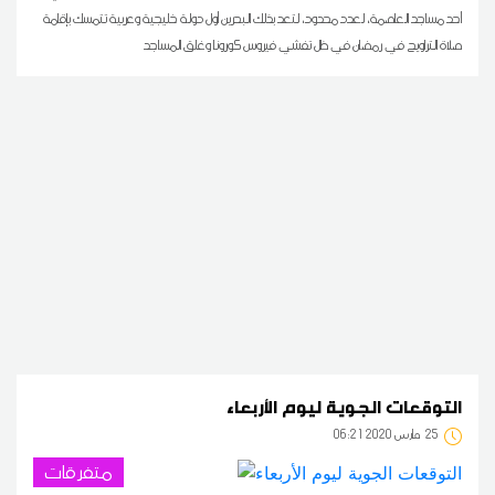
أحد مساجد العاصمة، لعدد محدود، لتعد بذلك البحرين أول دولة خليجية وعربية تتمسك بإقامة
صلاة التراويح في رمضان في ظل تفشي فيروس كورونا وغلق المساجد
التوقعات الجوية ليوم الأربعاء
25
06:21 2020 مارس
متفرقات