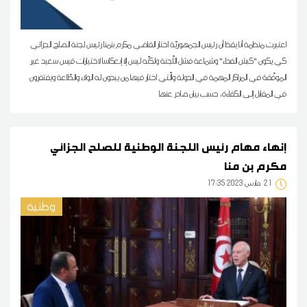
اعتبرت منظمة أنا يقظ أن رئيس الجمهوريّة اختار القاضي مكرم بنمنا رئيس لجنة الصلح الجزائي
كي يكون "كبش الفداء" وشماعة فشل اللّجنة ولكنّه ليس إلا إنعكاسا لاختيارات قيس سعيد غير
الموفّقة في المراكز المهمة في الدولة والّتي اختار فيها من يبدون له الولاء والطّاعة ويفتقرون
في المقابل إلى الكفاءة، حسب بيان صادر عنها
إنهاء مهام رئيس اللجنة الوطنية للصلح الجزائي
مكرم بن منا
21
17:35 2023 مارس
وطنية