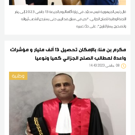
قال رئيس الجمهورية قيس سعيّد، في زيارة أدّاها اليوم الجمعة 13 جانفي 2023 إلى مقر
اللجنة الوطنية للصلح الجزائي، "نحن في سباق ضد الزمن حتى يسترجع الشعب أمواله
ولتصحيح مسار التاريخ"، على حدّ تعبيره
مكرم بن منا: بالإمكان تحصيل 13 ألف مليار و مؤشرات
واعدة لمطالب الصلح الجزائي كميا ونوعيا
08
14:43 2023 جانفي
وطنية