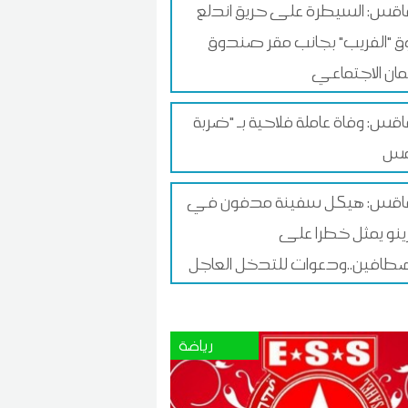
س: السيطرة على حريق اندلع
 "الفريب" بجانب مقر صندوق
ان الاجتماعي
س: وفاة عاملة فلاحية بـ "ضربة
قس: هيكل سفينة مدفون في
زينو يمثل خطرا على
طافين..ودعوات للتدخل العاجل
رياضة