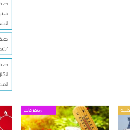
صفاق
بسوق
الضم
صفاق
شمس"
صفا
الكا
المص
نية
متفرقات