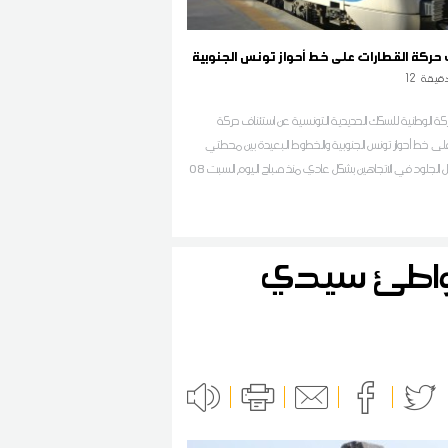
 حركة القطارات على خط أحواز تونس الجنوبية
قيقة
12
كة الوطنية للسكك الحديدية التونسية عن استئناف حركة
لى خط أحواز تونس الجنوبية والخطوط البعيدة بين محطتي
تونس وجبل الجلود في الاتجاهين بشكل عادي منذ صباح اليوم السبت 08
شواطئ سيدي