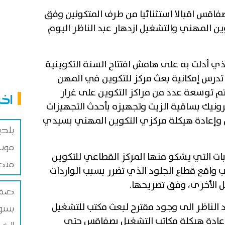
فاقس اقبالا استثنائيا من طرف المتكونين وفق
وين المهني والتشغيل ازدهار عبد الناظر اليوم
ذي أدلت به على هامش افتتاح السنة التكوينية
تدرس إمكانية بعث مركز للتكوين في المهن
تم توسعة عدد من مراكز التكوين على غرار
اخب
رونيك بساقية الزيت وتجهيزه بأحدث التجهيزات
 وإعادة هيكلة مركزي التكوين المهني بسيدي
بلد
موس
ت التي يشكو منها المركز القطاعي للتكوين
منص
واقع قطاع الجلود الذي تضرر بسبب الواردات
ل الأخرى، وفق تصريحها.
صفاق
الناظر الى وجود مقترح لبعث مكتب للتشغيل
بسوق
إعادة هيكلة مكاتب التشغيل بصفاقس حتى