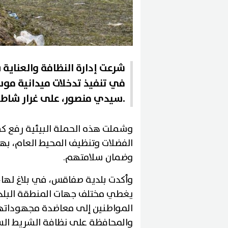
شرعت إدارة النظافة والعناية ب
في تنفيذ تدخلات ميدانية م
سيدي منصور، على غرار شاطئ حي بورقيبة والكورنيش.
وشملت هذه الحملة البيئية رفع كمي
الفضلات وتنظيف المحيط العام، بهد
وضمان سلامتهم.
وأكدت بلدية صفاقس، في بلاغ لها
يغطي مختلف جهات المنطقة البلدية
المواطنين إلى معاضدة مجهوداتها
والمحافظة على نظافة الشريط الس