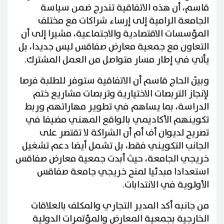
قاسم، أن هذه الاتفاقية تندرج ضمن سياسة
الجامعة الرامية إلى إرساء شراكات مع مختلف
المؤسسات الاقتصادية والاجتماعية، مشيرا إلى أن
التعاون مع جمعية معارض صفاقس ليس جديدا، بل
يأتي في إطار مسار متواصل من العمل المشترك.
وبيّن الحاج قاسم أن الاتفاقية ستوفر للطلبة فرصا
لإنجاز التربصات الاختيارية وتربصات مشاريع ختم
الدراسة، بما يساهم في تطوير مهاراتهم وربط
تكوينهم الأكاديمي بالواقع المهني مضيفا في
تصريح لديوان أف أم أن الشراكة لا تقتصر على
الجانب التكويني فقط، بل تشمل أيضا دعم تشغيل
خريجي الجامعة، حيث أبدت جمعية معارض صفاقس
استعدادا مبدئيا لمنح خريجي جامعة صفاقس
الأولوية في الانتدابات.
من جانبه أكد المدير التجاري والمكلف بالعلاقات
الخارجية بجمعية المعارض والمؤتمرات الدولية