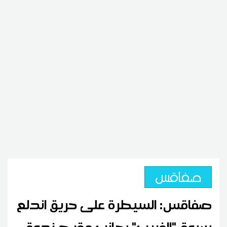
صفاقس
صفاقس: السيطرة على حريق اندلع
بسوق "الفريب" بجانب مقر صندوق