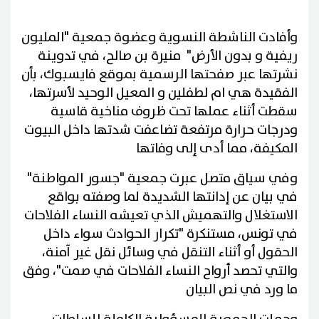
وأفادت الناشطة النسوية وعضوة جمعية "المليون
ريفية و بدون الأرض" منيرة بن صالح، في تدوينة
نشرتها عبر صفحتها الرسمية بموقع فايسبوك، بأن
الفقيدة هي ام لطفلين و المعيل الوحيد لأسرتها،
سقطت أثناء عملها تحت ظروف مناخية قاسية
ودرجات حرارة مرتفعة تضاعفت شدتها داخل البيوت
المكيفة، مما أدى إلى وفاتها
وفي سياق متصل عبرت جمعية "جسور المواطنة"
في بيان عن إدانتها الشديدة لما وصفته بواقع
الاستغلال والتهميش الذي تعيشه النساء الفلاحات
في تونس، مستنكرة "تكرار الحوادث سواء داخل
الحقول أو أثناء التنقل في وسائل نقل غير آمنة،
والتي تحصد أرواح النساء الفلاحات في صمت"، وفق
ما ورد في نص البيان