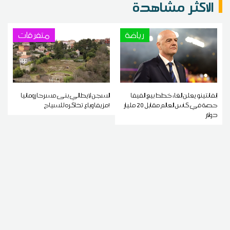
الاكثر مشاهدة
رياضة
متفرقات
إنفانتينو يعلن إلغاء خطط بيع الفيفا
السجن لإيطالي بنى مسرحا رومانيا
حصة في كأس العالم مقابل 20 مليار
مزيفا وباع تذاكره للسياح!
دولار