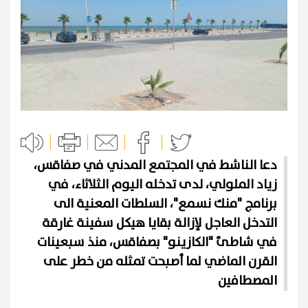
دعا الناشط في المجتمع المدني في صفاقس،
زياد الملولي، لدى تدخله اليوم الثلاثاء، في
برنامج "منك نسمع"، السلطات المعنية الى
التدخل العاجل لإزالة بقايا هيكل سفينة غارقة
في شاطئ "الكازينو" بصفاقس، منذ سبعينات
القرن الماضي لما أصبحت تمثله من خطر على
المصطافين