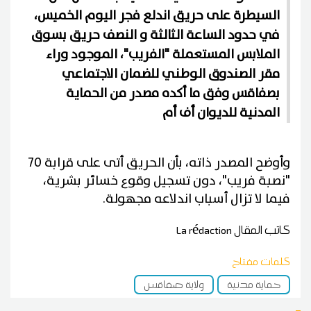
السيطرة على حريق اندلع فجر اليوم الخميس،
في حدود الساعة الثالثة و النصف حريق بسوق
الملابس المستعملة "الفريب"، الموجود وراء
مقر الصندوق الوطني للضمان الاجتماعي
بصفاقس وفق ما أكده مصدر من الحماية
المدنية للديوان أف أم
وأوضح المصدر ذاته، بأن الحريق أتى على قرابة 70
"نصبة فريب"، دون تسجيل وقوع خسائر بشرية،
فيما لا تزال أسباب اندلاعه مجهولة.
كاتب المقال
La rédaction
كلمات مفتاح
حماية مدنية
ولاية صفاقس