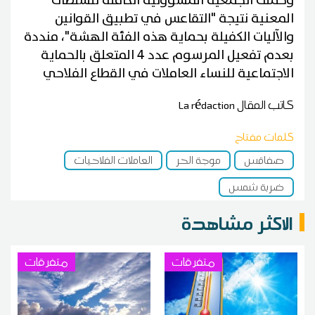
وحملت الجمعية المسؤولية الكاملة للسلطات
المعنية نتيجة "التقاعس في تطبيق القوانين
والآليات الكفيلة بحماية هذه الفئة الهشة"، منددة
بعدم تفعيل المرسوم عدد 4 المتعلق بالحماية
الاجتماعية للنساء العاملات في القطاع الفلاحي
كاتب المقال
La rédaction
كلمات مفتاح
صفاقس
موجة الحر
العاملات الفلاحيات
ضربة شمس
الاكثر مشاهدة
متفرقات
متفرقات