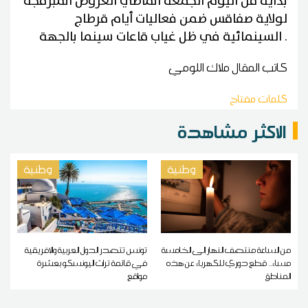
بداية من اليوم الجمعة الماضي العروض المبرمجة
لولاية صفاقس ضمن فعاليات أيام قرطاج
السينمائية في ظل غياب قاعات سينما بالجهة .
كاتب المقال
ملاك اللومي
كلمات مفتاح
الاكثر مشاهدة
وطنية
وطنية
من الساعة منتصف النهار إلى الخامسة
تونس تتصدر الدول العربية والإفريقية
مساء.. قطع دوري للكهرباء عن هذه
في قائمة تراث اليونسكو بعشرة
المناطق
مواقع