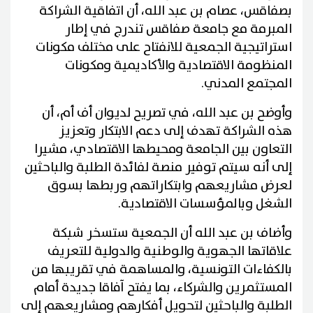
بصفاقس، عصام بن عبد الله، أن اتفاقية الشراكة
المبرمة مع جامعة صفاقس تندرج في إطار
استراتيجية الجمعية للانفتاح على مختلف مكونات
المنظومة الاقتصادية والأكاديمية ومكونات
المجتمع المدني.
وأوضح بن عبد الله، في تصريح لديوان أف أم، أن
هذه الشراكة تهدف إلى دعم الابتكار وتعزيز
التعاون بين الجامعة ومحيطها الاقتصادي، مشيرا
إلى أنه سيتم توفير منصة لفائدة الطلبة والباحثين
لعرض مشاريعهم وابتكاراتهم وربطها بسوق
الشغل وبالمؤسسات الاقتصادية.
وأضاف بن عبد الله أن الجمعية ستسخر شبكة
علاقاتها الجهوية والوطنية والدولية للتعريف
بالكفاءات التونسية، والمساهمة في تقريبها من
المستثمرين والشركاء، بما يفتح آفاقا جديدة أمام
الطلبة والباحثين لتحويل أفكارهم ومشاريعهم إلى