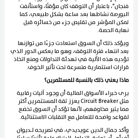
فنجان"، باعتبار أن التوقف كان مؤقتًا، واستأنفت
البورصة نشاطها بعد ساعة بشكل طبيعي، كما
تمكن المؤشر من تقليص جزء من خسائره قبل
نهاية الحصة.
ويؤكد ذلك أن السوق استعادت جزءًا من توازنها
بعد انتهاء فترة التوقف، وهو ما يعكس الدور الذي
تؤديه هذه الآلية في تهدئة التداولات ومنع اتخاذ
قرارات استثمارية متسرعة تحت تأثير الخوف.
ماذا يعني ذلك بالنسبة للمستثمرين؟
يرى خبراء الأسواق المالية أن وجود آليات رقابية
مثل Circuit Breaker يعزز ثقة المستثمرين أكثر
مما يثير مخاوفهم، لأنها تؤكد أن السوق تخضع
لقواعد واضحة للتعامل مع التقلبات الاستثنائية.
وأكد جمال الدين عويديدي، في تصريحه لـديوان