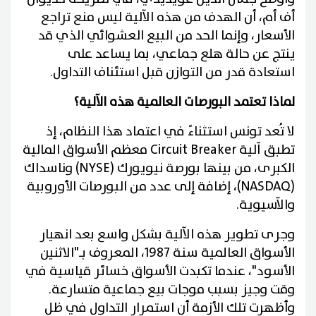
أف أم، أن الهدف من هذه الآلية ليس منع تراجع
الأسعار، وإنما الحد من البيع العشوائي الذي قد
ينتج عن حالة هلع جماعي، بما يساعد على
استعادة قدر من التوازن قبل استئناف التداول.
لماذا تعتمد البورصات العالمية هذه الآلية؟
لا تُعد تونس استثناءً في اعتماد هذا النظام، إذ
تطبق آلية Circuit Breaker معظم الأسواق المالية
الكبرى، من بينها بورصة نيويورك (NYSE) وناسداك
(NASDAQ)، إضافة إلى عدد من البورصات الأوروبية
والآسيوية.
وجرى تطوير هذه الآلية بشكل واسع بعد انهيار
الأسواق العالمية سنة 1987، المعروف بـ"الاثنين
الأسود"، عندما تكبدت الأسواق خسائر قياسية في
وقت وجيز بسبب موجات بيع جماعية متسارعة.
وأظهرت تلك الأزمة أن استمرار التداول في ظل