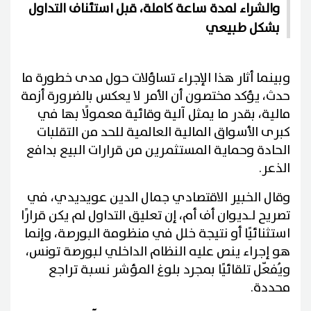
والشراء لمدة ساعة كاملة، قبل استئناف التداول
بشكل طبيعي
وبينما أثار هذا الإجراء تساؤلات حول مدى خطورة ما
حدث، يؤكد مختصون أن الأمر لا يعكس بالضرورة أزمة
مالية، بقدر ما يمثل آلية وقائية معمولًا بها في
كبرى الأسواق المالية العالمية للحد من التقلبات
الحادة وحماية المستثمرين من قرارات البيع بدافع
الذعر.
وقال الخبير الاقتصادي جمال الدين عويديدي، في
تصريح لـديوان أف أم، إن تعليق التداول لم يكن قرارًا
استثنائيًا أو نتيجة خلل في منظومة البورصة، وإنما
هو إجراء ينص عليه النظام الداخلي لبورصة تونس،
ويُفعّل تلقائيًا بمجرد بلوغ المؤشر نسبة تراجع
محددة.