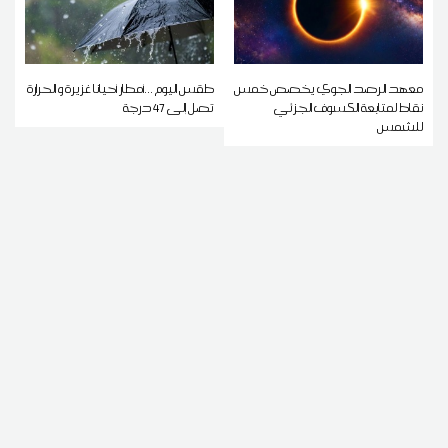
معهد الرصد الجوي يخصص خمس
طقس اليوم ...أمطار أحيانا غزيرة و الحرارة
نقاط لمتابعة الكسوف الجزئي
تصل إلى 47 درجة
للشمس