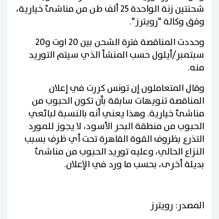
شحنتين زنة الواحدة 25 ألف طن من مناشئ خيارية،
وفق وكالة "رويترز".
وحددت المناقصة فترة الشحن بين 20 اوت و20
سبتمبر/أيلول حسب المنشأ الذي سيتم التوريد
منه.
وقال المتعاملون إن تونس كررت في إعلان
المناقصة تنويهات سابقة بأن تكون الحبوب من
مناشئ خيارية. وهذا يعني أنه بالنسبة لبائعي
الحبوب من منطقة البحر الأسود، لا يجوز للمورد
التذرع بظروف القوة القاهرة تحت أي ظرف بسبب
النزاع الحالي، وعليه توريد الحبوب من مناشئ
بديلة أخرى، بحسب ما ورد في الإعلان.
المصدر: رويترز