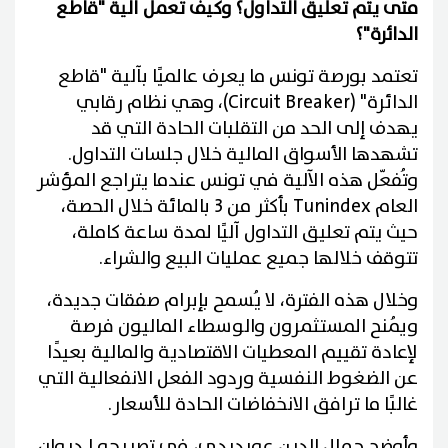
متى يتم تعليق التداول؟ وكيف تعمل آلية "قاطع
الدائرة"؟
تعتمد بورصة تونس ما يعرف عالميًا بآلية "قاطع
الدائرة" (Circuit Breaker)، وهي نظام رقابي
يهدف إلى الحد من التقلبات الحادة التي قد
تشهدها الأسواق المالية خلال جلسات التداول.
وتُفعّل هذه الآلية في تونس عندما يتراجع المؤشر
العام Tunindex بأكثر من 3 بالمائة خلال الحصة،
حيث يتم تعليق التداول آليًا لمدة ساعة كاملة،
تتوقف خلالها جميع عمليات البيع والشراء.
وخلال هذه الفترة، لا يُسمح بإبرام صفقات جديدة،
ويُمنح المستثمرون والوسطاء الماليون فرصة
لإعادة تقييم المعطيات الاقتصادية والمالية بعيدًا
عن الضغوط النفسية وردود الفعل الانفعالية التي
غالبًا ما ترافق الانخفاضات الحادة للأسعار.
وأوضح جمال الدين عويديدي، في تصريحه لـديوان