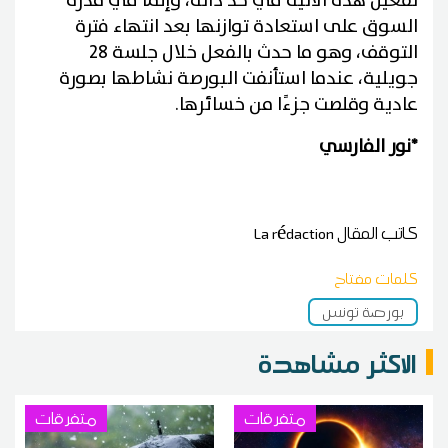
تفعيل هذه الآلية في حد ذاته، وإنما في قدرة
السوق على استعادة توازنها بعد انتهاء فترة
التوقف، وهو ما حدث بالفعل خلال جلسة 28
جويلية، عندما استأنفت البورصة نشاطها بصورة
عادية وقلصت جزءًا من خسائرها.
*نور الفارسي
كاتب المقال
La rédaction
كلمات مفتاح
بورصة تونس
الاكثر مشاهدة
متفرقات
متفرقات