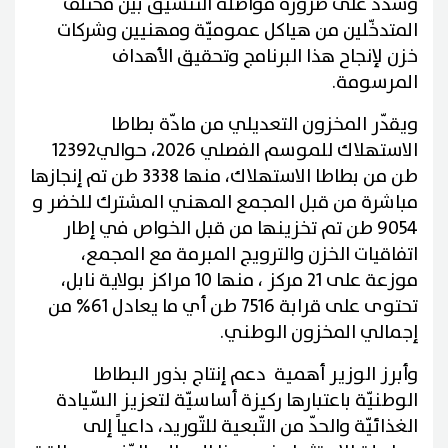
وشدد على ضرورة مواصلة التّنسيق بين مختلف
المتدخّلين من هياكل عموميّة ومهنيين وشركات
خزن لإنجاح هذا البرنامج وتحقيق الأهداف
المرسومة.
ويقدّر المخزون التعديلي من مادّة بطاطا
الاستهلاك للموسم الفصلي 2026، حوالي12392
طن من بطاطا الاستهلاك، منها 3338 طن تم إنجازها
مباشرة من قبل المجمع المهني المشترك للخضر و
9054 طن تم تخزينها من قبل الخواص في إطار
اتفاقيات الخزن والترويج المبرمة مع المجمع،
موزعة على 21 مركز ، منها 10 مراكز بولاية نابل،
تحتوى على قرابة 7516 طن أي ما يعادل 61% من
إجمالي المخزون الوطني.
وأبرز الوزير أهمية دعم إنتاج بذور البطاطا
الوطنيّة باعتبارها ركيزة أساسيّة لتعزيز السّيادة
الغذائيّة والحدّ من التّبعية للتّوريد، داعياً إلى