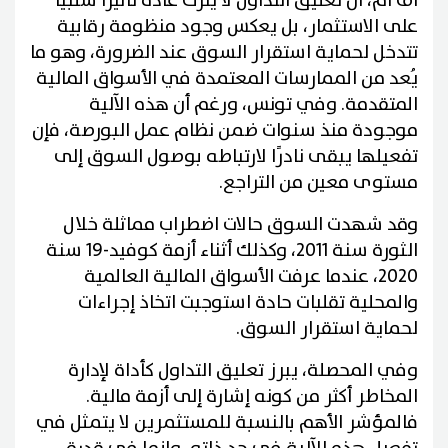
أف أم، أن تعليق التداول لا يترك عادة تأثيرًا سلبيًا
على الاستثمار، بل يعكس وجود منظومة رقابية
تتدخل لحماية استقرار السوق عند الضرورة، وهو ما
يُعد من الممارسات المعتمدة في الأسواق المالية
المتقدمة. وفي تونس، ورغم أن هذه الآلية
موجودة منذ سنوات ضمن نظام عمل البورصة، فإن
تفعيلها يبقى نادرًا لارتباطه بوصول السوق إلى
مستوى معين من التراجع.
وقد شهدت السوق حالات اضطراب مماثلة خلال
الثورة سنة 2011، وكذلك أثناء أزمة كوفيد-19 سنة
2020، عندما عرفت الأسواق المالية العالمية
والمحلية تقلبات حادة استوجبت اتخاذ إجراءات
لحماية استقرار السوق.
وفي المحصلة، يبرز تعليق التداول كأداة لإدارة
المخاطر أكثر من كونه إشارة إلى أزمة مالية.
فالمؤشر الأهم بالنسبة للمستثمرين لا يتمثل في