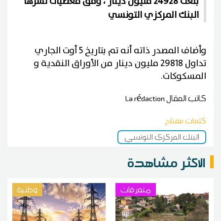
بلغت 24928 مليون دينار ، وفق معطيات نشرها
البنك المركزي التونسي
وأضاف المصدر ذاته أنه تم بتاريخ 5 أوت الجاري
تداول 29818 مليون دينار من الأوراق النقدية و
المسكوكات.
كاتب المقال
La rédaction
كلمات مفتاح
البنك المركزي التونسي
الاكثر مشاهدة
متفرقات
وطنية