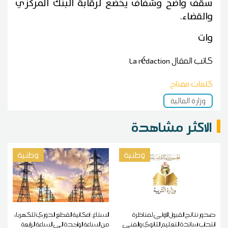
سقف واضح وشفاف يخضع لرقابة البنك المركزي
والقضاء.
وات
كاتب المقال
La rédaction
كلمات مفتاح
وزارة المالية
الاكثر مشاهدة
وطنية
وطنية
صدور نتائج القبول الأولي لمناظرة
الستاغ: إمكانية القطع الدوري للكهرباء
انتداب أساتذة التعليم الثانوي والفني
من الساعة الواحدة الى الساعة الرابعة