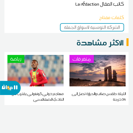
كاتب المقال
La rédaction
كلمات مفتاح
الشركة التونسية لأسواق الجملة
الاكثر مشاهدة
متفرقات
رياضة
الليلة: طقس صاف والحرارة تصل إلى
مهاجم دولي كونغولي يقترب من
34 درجة
النادي الصفاقسي