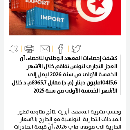
كشفت إحصاءات المعهد الوطني للاحصاء، أن
العجز التجاري لتونس تفاقم خلال الأشهر
الخمسة الأولى من سنة 2026 ليصل إلى
10415,6مليون دينار (م د) مقابل 8365,7م د خلال
الأشهر الخمسة الأولى من سنة 2025
وحسب نشرية المعهد، أبرزت نتائج متابعة تطور
المبادلات التجارية التونسية مع الخارج بالأسعار
الجارية الى موفى ماي 2026، أنّ قيمة الصادرات