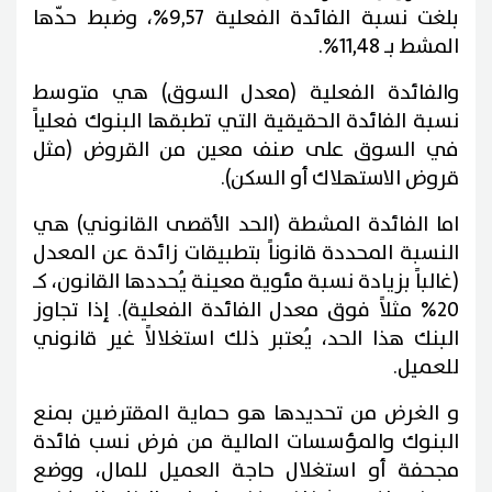
بلغت نسبة الفائدة الفعلية 9,57%، وضبط حدّها
المشط بـ 11,48%.
والفائدة الفعلية (معدل السوق) هي متوسط
نسبة الفائدة الحقيقية التي تطبقها البنوك فعلياً
في السوق على صنف معين من القروض (مثل
قروض الاستهلاك أو السكن).
اما الفائدة المشطة (الحد الأقصى القانوني) هي
النسبة المحددة قانوناً بتطبيقات زائدة عن المعدل
(غالباً بزيادة نسبة مئوية معينة يُحددها القانون، كـ
20% مثلاً فوق معدل الفائدة الفعلية). إذا تجاوز
البنك هذا الحد، يُعتبر ذلك استغلالاً غير قانوني
للعميل.
و الغرض من تحديدها هو حماية المقترضين بمنع
البنوك والمؤسسات المالية من فرض نسب فائدة
مجحفة أو استغلال حاجة العميل للمال، ووضع