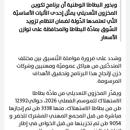
وبذور البطاطا الوطنية أن برنامج تكوين
المخزون التّعديلي يمثّل إحدى الآليات الأساسيّة
التّي تعتمدها الدّولة لضمان انتظام تزويد
السّوق بمادّة البطاطا والمحافظة على توازن
الأسعار
وشدد على ضرورة مواصلة التّنسيق بين مختلف
المتدخّلين من هياكل عموميّة ومهنيين وشركات
خزن لإنجاح هذا البرنامج وتحقيق الأهداف
المرسومة.
ويقدّر المخزون التعديلي من مادّة بطاطا
الاستهلاك للموسم الفصلي 2026، حوالي12392
طن من بطاطا الاستهلاك، منها 3338 طن تم إنجازها
مباشرة من قبل المجمع المهني المشترك للخضر و
9054 طن تم تخزينها من قبل الخواص في إطار