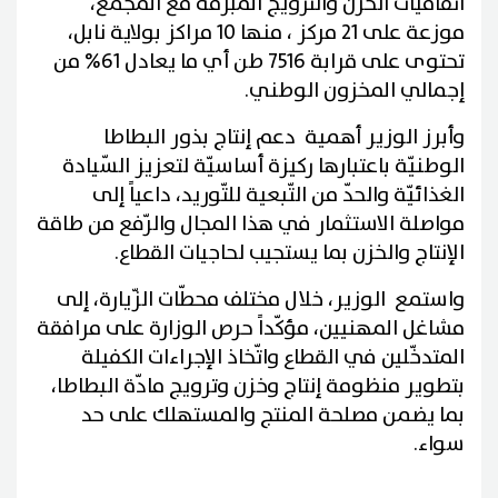
اتفاقيات الخزن والترويج المبرمة مع المجمع،
موزعة على 21 مركز ، منها 10 مراكز بولاية نابل،
تحتوى على قرابة 7516 طن أي ما يعادل 61% من
إجمالي المخزون الوطني.
وأبرز الوزير أهمية دعم إنتاج بذور البطاطا
الوطنيّة باعتبارها ركيزة أساسيّة لتعزيز السّيادة
الغذائيّة والحدّ من التّبعية للتّوريد، داعياً إلى
مواصلة الاستثمار في هذا المجال والرّفع من طاقة
الإنتاج والخزن بما يستجيب لحاجيات القطاع.
واستمع الوزير، خلال مختلف محطّات الزّيارة، إلى
مشاغل المهنيين، مؤكّداً حرص الوزارة على مرافقة
المتدخّلين في القطاع واتّخاذ الإجراءات الكفيلة
بتطوير منظومة إنتاج وخزن وترويج مادّة البطاطا،
بما يضمن مصلحة المنتج والمستهلك على حد
سواء.