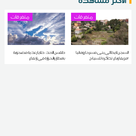
متفرقات
متفرقات
السجن لإيطالي بنى مسرحا رومانيا
طقس الأحد: خلايا رعدية مصحوبة
مزيفا وباع تذاكره للسياح!
بأمطار والحرارة في ارتفاع