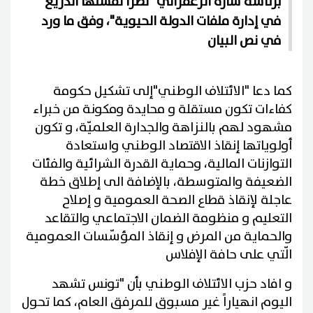
برئاسة سارة الزعفراني "نظراً لفشلها الذريع
في إدارة ملفات الدولة الحيوية"، وفق ما ورد
في نص البيان
كما دعا "الائتلاف الوطني"إلى تشكيل حكومة
كفاءات تكون مستقلة و محايدة ومكونة من خبراء
مشهود لهم بالنزاهة والجدارة العلميّة، و تكون
أولوياتها إنقاذ الاقتصاد الوطني واستعادة
التوازنات المالية، وحماية القدرة الشرائية والفئات
الضعيفة والمتوسطة، بالإضافة الى إطلاق خطة
عاجلة لإنقاذ قطاع الصحة العمومية و إصلاح
التعليم و منظومة الضمان الاجتماعي والتقاعد
والحماية من المرض و إنقاذ المؤسّسات العمومية
الّتي على حافة الإفلاس
و افاد حزب الائتلاف الوطني بأن "تونس تشهد
اليوم انهياراً غير مسبوق للمرفق العام، كما تحول