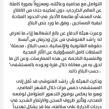
التواصل مع محاميه وعائلته، ومعزولاً بصورة كاملة
عن العالم الخارجي، دون تمكينه حتى من الاطلاع
على الصحف أو متابعة الأخبار في الحدود المتاحة
لبقية المساجين ، وفق ما ورد بنص البلاغ.
وعبرت هيئة الدفاع عن بالغ انشغالها إزاء ما تعرض
له راشد الغنوشي من عزل وحرمان من أبسط
حقوقه القانونية والإنسانية، حسب البلاغ ، محملة'
السلطات كامل المسؤولية عن الآثار الصحية
والنفسية الناجمة عن هذه الممارسات، وعن كل ما
لحق به من معاناة خلال فترة وجوده بالمستشفى'
، حسب البلاغ ذاته.
وذكرت الهيئة بأن راشد الغنوشي قد نُقل إلى
المستشفى خمس مرات خلال الشهر الماضي،
وهو ما يعكس بوضوح التدهور المتواصل لوضعه
الصحي، وتأثير ظروف السجن والارتفاع الشديد في
درجات الحرارة على سلامته، بما قد يشكل تهديداً