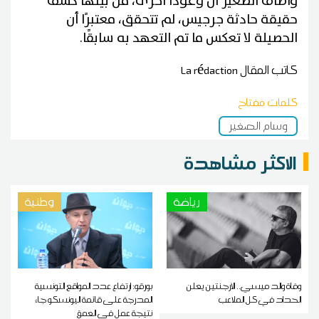
وأضاف الصغير أن وعودًا أخرى، من بينها كشف
حقيقة حادثة جرجيس، لم تتحقق، معتبرًا أن
الحصيلة لا تعكس ما تم التعهد به سابقًا.
كاتب المقال
La rédaction
كلمات مفتاح
وسام الصغير
الاكثر مشاهدة
رياضة
وطنية
وفاة والد ميسي.. الأرجنتين يعلن
بورقو: ارتفاع عدد المواقع التونسية
الحداد في كل الملاعب
المدرجة على قائمة اليونسكو جاء
نتيجة عمل في العمق