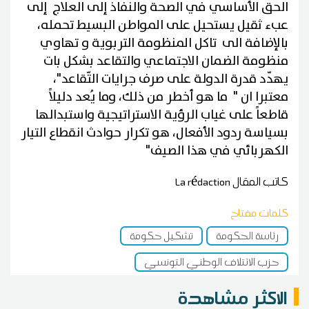
الحق الأساسي في الصحة والنفاذ إلى العلاج إلى
عبء ثقيل يستحيل على المواطن البسيط تحمله،
بالإضافة الى تاكل المنظومة التربوية و تهاوي
منظومة الضمان الاجتماعي والتقاعد بشكل بات
يهدّد قدرة الدولة على صرف جرايات التّقاعد"،
معتبرا ان " ما هو أخطر من ذلك، وما يُعد دليلاً
قاطعاً على غياب الرؤية الاستراتيجية واستبدالها
بسياسة ردود الأفعال، هو تكرار حوادث انقطاع التيار
الكهربائي في هذا الصيف"
كاتب المقال
La rédaction
كلمات مفتاح
رئاسة الحكومة
تشكيل حكومة
حزب الائتلاف الوطني التونسي
الاكثر مشاهدة