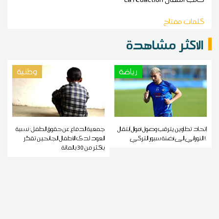
كلمات مفتاح
الاكثر مشاهدة
رياضة
وطنية
إتحاد تطاوين يترقب وصول أموال إنتقال
جمعية الدفاع عن حقوق الطفل: نسبة
النوراني إلى أضنة سبور التركي !
العود لدى الأطفال الجانحين تقدّر
بأكثر من 30 بالمائة