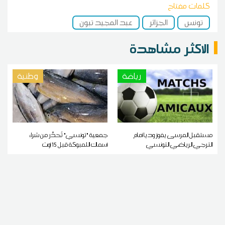
كلمات مفتاح
تونس
الجزائر
عبد المجيد تبون
الاكثر مشاهدة
رياضة
وطنية
مستقبل المرسى يفوز وديا أمام
جمعية "تونسي" تُحذّر من شراء
الترجي الرياضي التونسي
أسماك اللمبوكة قبل 15 أوت