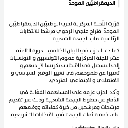
الديمقراطيّين الموحدّ
قرَرت اللّجنة المركزية لحزب الوطنيّين الديمقراطيّين
الموحدّ اقتراح منجي الرحوي مرشَحا للانتخابات
الرَئاسية صلب الجبهة الشعبية
.
كما دعا الحزب في البيان الختامي للدورة الثامنة
عشر للجنة المركزية عموم التونسيين و التونسيات
إلى التسجيل في الانتخابات تكريسا لارادتهم و
تعبيرا عن طموحهم في تغيير الوضع السياسي و
الاقتصادي والاجتماعي المتردي
.
وأكد الحزب عزمه على المساهمة الفعَالة في
الدَفاع عن حظوظ الجبهة الشعبية وذلك عبر تقديم
مرشحات ومرشحين من خيرة كفاءاته ووضعهم
على ذمة قائمات الجبهة في الانتخابات التشريعية
.
كاتب المقال
La rédaction