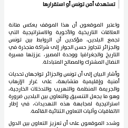
تستهدف أمن تونس أو استقرارها
واعتبر الموقعون أن هذا الموقف يعكس متانة
العلاقات التاريخية والأخوية والاستراتيجية التي
تجمع البلدين، مؤكدين أن الروابط بين تونس
والجزائر تتجاوز حسن الجوار إلى شراكة متجذرة في
التاريخ والجغرافيا ووحدة المصير، عززتها مسيرة
النضال المشترك والمصالح المتبادلة.
وأشار البيان إلى أن تونس والجزائر تواجهان تحديات
أمنية وإقليمية متشابهة، على غرار الإرهاب
والجريمة المنظمة والتهريب والتدخلات الخارجية،
وهو ما يجعل التنسيق والتعاون بين البلدين ضرورة
استراتيجية لمجابهة هذه التهديدات، في إطار
الاتفاقيات وآليات التعاون الثنائية القائمة.
وشدد الموقعون على أن تعزيز التعاون بين الدول