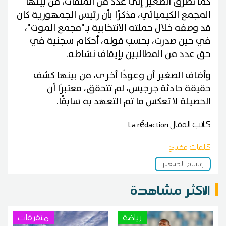
كما تطرق الصغير إلى عدد من الملفات، من بينها
المجمع الكيميائي، مذكرًا بأن رئيس الجمهورية كان
قد وصفه خلال حملته الانتخابية بـ"مجمع الموت"،
في حين صدرت، بحسب قوله، أحكام سجنية في
حق عدد من المطالبين بإيقاف نشاطه.
وأضاف الصغير أن وعودًا أخرى، من بينها كشف
حقيقة حادثة جرجيس، لم تتحقق، معتبرًا أن
الحصيلة لا تعكس ما تم التعهد به سابقًا.
كاتب المقال
La rédaction
كلمات مفتاح
وسام الصغير
الاكثر مشاهدة
رياضة
متفرقات