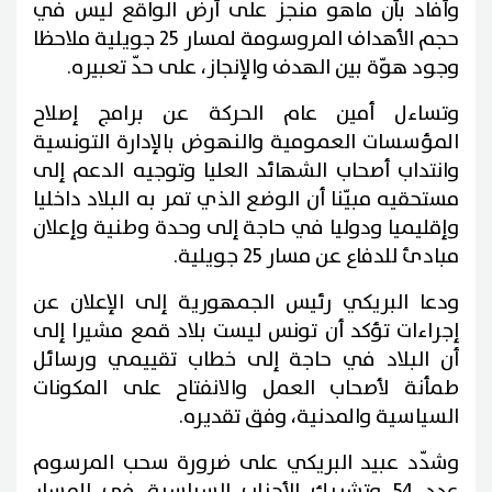
وأفاد بأن ماهو منجز على أرض الواقع ليس في
حجم الأهداف المروسومة لمسار 25 جويلية ملاحظا
وجود هوّة بين الهدف والإنجاز، على حدّ تعبيره.
وتساءل أمين عام الحركة عن برامج إصلاح
المؤسسات العمومية والنهوض بالإدارة التونسية
وانتداب أصحاب الشهائد العليا وتوجيه الدعم إلى
مستحقيه مبيّنا أن الوضع الذي تمر به البلاد داخليا
وإقليميا ودوليا في حاجة إلى وحدة وطنية وإعلان
مبادئ للدفاع عن مسار 25 جويلية.
ودعا البريكي رئيس الجمهورية إلى الإعلان عن
إجراءات تؤكد أن تونس ليست بلاد قمع مشيرا إلى
أن البلاد في حاجة إلى خطاب تقييمي ورسائل
طمأنة لأصحاب العمل والانفتاح على المكونات
السياسية والمدنية، وفق تقديره.
وشدّد عبيد البريكي على ضرورة سحب المرسوم
عدد 54 وتشريك الأحزاب السياسية في المسار