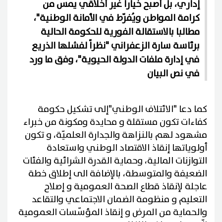
إداري، بل أصبح خياراً غير أخلاقي يمس من
كرامة المواطن ويُفرّط في الأمانة الوطنية"،
مطالبا بالاستقالة الفورية للحكومة الحالية
برئاسة سارة الزعفراني "نظراً لفشلها الذريع
في إدارة ملفات الدولة الحيوية"، وفق ما ورد
في نص البيان
كما دعا "الائتلاف الوطني"إلى تشكيل حكومة
كفاءات تكون مستقلة و محايدة ومكونة من خبراء
مشهود لهم بالنزاهة والجدارة العلميّة، و تكون
أولوياتها إنقاذ الاقتصاد الوطني واستعادة
التوازنات المالية، وحماية القدرة الشرائية والفئات
الضعيفة والمتوسطة، بالإضافة الى إطلاق خطة
عاجلة لإنقاذ قطاع الصحة العمومية و إصلاح
التعليم و منظومة الضمان الاجتماعي والتقاعد
والحماية من المرض و إنقاذ المؤسّسات العمومية