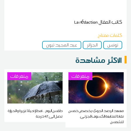
كاتب المقال
La rédaction
كلمات مفتاح
تونس
الجزائر
عبد المجيد تبون
الاكثر مشاهدة
متفرقات
متفرقات
معهد الرصد الجوي يخصص خمس
طقس اليوم ...أمطار أحيانا غزيرة و الحرارة
نقاط لمتابعة الكسوف الجزئي
تصل إلى 47 درجة
للشمس