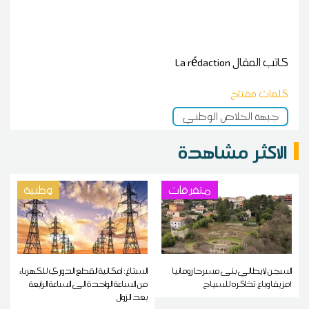
كاتب المقال
La rédaction
كلمات مفتاح
جبهة الخلاص الوطني
الاكثر مشاهدة
متفرقات
وطنية
السجن لإيطالي بنى مسرحا رومانيا
الستاغ: إمكانية القطع الدوري للكهرباء
مزيفا وباع تذاكره للسياح!
من الساعة الواحدة الى الساعة الرابعة
بعد الزوال