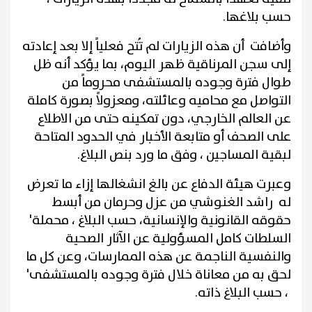
حسب بلاغها.
وأضافت أن هذه الزيارات لم تُتح فعلياً إلا بعد إعادته
إلى سجن المرناقية ظهر اليوم، بما يؤكد أنه ظل
طوال فترة وجوده بالمستشفى محروماً من
التواصل مع محاميه وعائلته، ومعزولاً بصورة كاملة
عن العالم الخارجي، دون تمكينه حتى من الاطلاع
على الصحف أو متابعة الأخبار في الحدود المتاحة
لبقية المساجين ، وفق ما ورد بنص البلاغ.
وعبرت هيئة الدفاع عن بالغ انشغالها إزاء ما تعرض
له راشد الغنوشي من عزل وحرمان من أبسط
حقوقه القانونية والإنسانية، حسب البلاغ ، محملة'
السلطات كامل المسؤولية عن الآثار الصحية
والنفسية الناجمة عن هذه الممارسات، وعن كل ما
لحق به من معاناة خلال فترة وجوده بالمستشفى'
، حسب البلاغ ذاته.