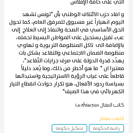
الّتي على حافة الإفلاس
و افاد حزب الائتلاف الوطني بأن "تونس تشهد
اليوم انهياراً غير مسبوق للمرفق العام، كما تحول
الحق الأساسي في الصحة والنفاذ إلى العلاج إلى
عبء ثقيل يستحيل على المواطن البسيط تحمله،
بالإضافة الى تاكل المنظومة التربوية و تهاوي
منظومة الضمان الاجتماعي والتقاعد بشكل بات
يهدّد قدرة الدولة على صرف جرايات التّقاعد"،
معتبرا ان " ما هو أخطر من ذلك، وما يُعد دليلاً
قاطعاً على غياب الرؤية الاستراتيجية واستبدالها
بسياسة ردود الأفعال، هو تكرار حوادث انقطاع التيار
الكهربائي في هذا الصيف"
كاتب المقال
La rédaction
كلمات مفتاح
رئاسة الحكومة
تشكيل حكومة