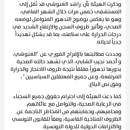
وذكرت الهيئة بأن راشد الغنوشي قد نُقل إلى
المستشفى خمس مرات خلال الشهر الماضي،
وهو ما يعكس بوضوح التدهور المتواصل لوضعه
الصحي، وتأثير ظروف السجن والارتفاع الشديد في
درجات الحرارة على سلامته، بما قد يشكل تهديداً
جدياً لحياته.
وجددت مطالبتها بالإفراج الفوري عن 'الغنوشي،
و أحمد نجيب الشابي، الذي تشهد حالته الصحية
بدورها تدهوراً مقلقاً نتيجة ظروف الاحتجاز والحرارة
المرتفعة، وعن جميع المعتقلين السياسيين ' ،
وفق نص البلاغ.
كما دعت الهيئة إلى احترام حقوق جميع السجناء
في الرعاية الصحية، والتواصل مع عائلاتهم
ومحاميهم، وحمايتهم من المخاطر الناجمة عن
الظروف المناخية القاسية، وفقاً للقانون التونسي
والالتزامات الدولية للدولة التونسية.