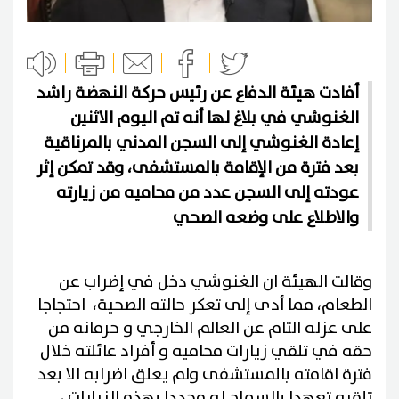
أفادت هيئة الدفاع عن رئيس حركة النهضة راشد
الغنوشي في بلاغ لها أنه تم اليوم الاثنين
إعادة الغنوشي إلى السجن المدني بالمرناقية
بعد فترة من الإقامة بالمستشفى، وقد تمكن إثر
عودته إلى السجن عدد من محاميه من زيارته
والاطلاع على وضعه الصحي
وقالت الهيئة ان الغنوشي دخل في إضراب عن
الطعام، مما أدى إلى تعكر حالته الصحية، احتجاجا
على عزله التام عن العالم الخارجي و حرمانه من
حقه في تلقي زيارات محاميه و أفراد عائلته خلال
فترة اقامته بالمستشفى ولم يعلق اضرابه الا بعد
تلقيه تعهدا بالسماح له مجددا بهذه الزيارات ،