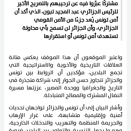
مشتركًا عبّروا فيه عن ترحيبهم بالتصريح الأخير
للرئيس الجزائري عبد المجيد تبون، الذي أكد أن
أمن تونس يُعد جزءًا من الأمن القومي
الجزائري، وأن الجزائر لن تسمح بأي محاولة
تستهدف أمن تونس أو استقرارها
واعتبر الموقعون أن هذا الموقف يعكس متانة
العلاقات التاريخية والأخوية والاستراتيجية التي
تجمع البلدين، مؤكدين أن الروابط بين تونس
والجزائر تتجاوز حسن الجوار إلى شراكة متجذرة في
التاريخ والجغرافيا ووحدة المصير، عززتها مسيرة
النضال المشترك والمصالح المتبادلة.
وأشار البيان إلى أن تونس والجزائر تواجهان تحديات
أمنية وإقليمية متشابهة، على غرار الإرهاب
والجريمة المنظمة والتهريب والتدخلات الخارجية،
وهو ما يجعل التنسيق والتعاون بين البلدين ضرورة