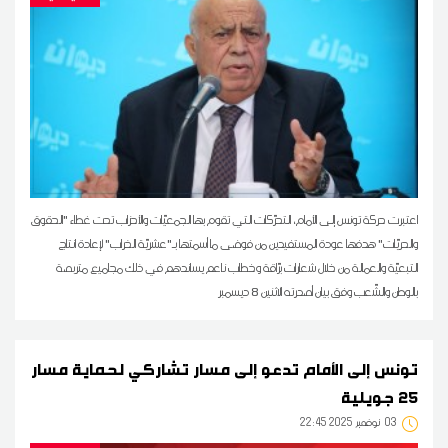
اعتبرت حركة تونس إلى الأمام، التحرّكات التي تقوم بها الجمعيّات والأحزاب تحت غطاء "الحقوق
والحريّات" هدفها عودة المستفيدين من فوضى ما أسمتها بـ"عشريّة الخراب" لإعادة انتاج
التبعيّة والعمالة من خلال شعارات برّاقة وخطاب ناعم يساندهم في ذلك مجاميع متربصة
بالوطن والشّعب وفق بيان أصدرته الاثنين 8 ديسمبر
تونس إلى الأمام تدعو إلى مسار تشاركي لحماية مسار
25 جويلية
03
22:45 2025 نوفمبر