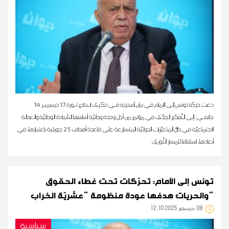
دعت حركة تونس إلى الامام في بيان أصدرته فـي ذكـرى انـدلاع ثـورة 17 ديسمبـر 14
جانفـي، إلى التّفكير الجدّي في مؤتمر من أجل وحدة وطنيّة أساسها السّيادة الوطنيّة والعدالة
الاجتماعيّة في ظلّ المتغيّرات الدوليّة المتسارعة على قاعدة أهداف 25 جويلية باعتبارها، في
أبعادها، استئنافا للمسار الثّوري
تونس إلى الأمام: تحرّكات تحت غطاء الحقوق
والحريات هدفها عودة منظومة "عشريّة الخراب"
08
12:10 2025 ديسمبر
سياسية