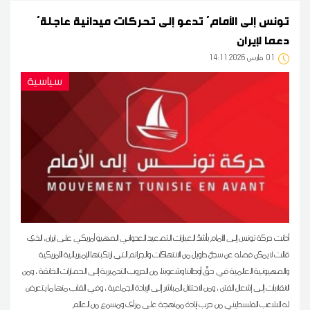
'تونس إلى الأمام' تدعو إلى تحركات ميدانية عاجلة
دعما لإيران
01
14:11 2026 مارس
سياسية
أدانت حركة تونس إلى الأمام بأشدّ العبارات التصعيد العدواني الصهيو أمريكي على ايران، الذي
قالت لا يمكن فصله عن سجلّ طويل من الانتهاكات والجرائم التي ارتكبتها الإمبريالية الأمريكية
والصهيونية العالمية في حقّ أوطاننا وشعوبنا، من الحروب التدميرية إلى الحصارات الخانقة ، ومن
الانقلابات إلى إشعال الفتن ، ومن الاحتلال المباشر إلى الإبادة الجماعية ، وفي القلب منها ما يتعرض
له الشعب الفلسطيني من حرب إبادة ممنهجة على مرأى ومسمع من العالم