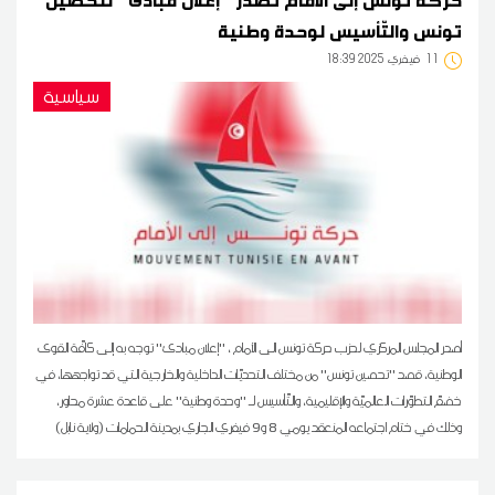
تونس والتّأسيس لوحدة وطنية
11
18:39 2025 فيفري
سياسية
أصدر المجلس المركزي لحزب حركة تونس الى الأمام ، ''إعلان مبادئ'' توجه به إلى كافّة القوى
الوطنية، قصد ''تحصين تونس'' من مختلف التحديّات الداخلية والخارجية التي قد تواجهها، في
خضمّ التطوّرات العالميّة والإقليمية، والتّأسيس لـ ''وحدة وطنية'' على قاعدة عشرة محاور،
وذلك في ختام اجتماعه المنعقد يومي 8 و9 فيفري الجاري بمدينة الحمامات (ولاية نابل)