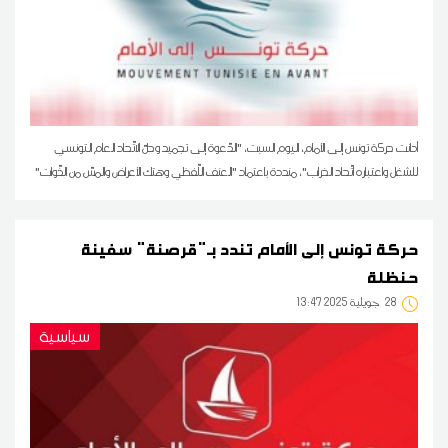
أدانت حركة تونس إلى الأمام، اليوم السبت، "الدّعوة إلى تجميد وحلّ الاتّحاد العام التونسي
للشغل واعتباره اتّحاد الخراب"، منددة باعتماد "العنف اللّفظي وهتك الأعراض والمسّ من الذّوات"
حركة تونس إلى الأمام تندد بـ"قرصنة" سفينة
حنظلة
28
13:47 2025 جويلية
سياسية