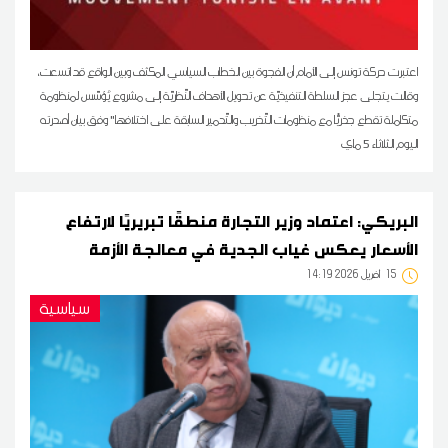
اعتبرت حركة تونس إلى الأمام أن الفجوة بين الخطاب السياسي المكثف وبين الواقع قد اتسعت،
وقالت يتجلى عجز السلطة التنفيذيّة عن تحويل الأهداف النّظريّة إلى مشروع يُؤسّس لمنظومة
متكاملة تقطع جذريًّا مع منظومات التّخريب والتّدمير السابقة على اختلافها" وفق بيان أصدرته
اليوم الثلاثاء 5 ماي
البريكي: اعتماد وزير التجارة منطقًا تبريريًا لارتفاع
الأسعار يعكس غياب الجدية في معالجة الأزمة
15
14:19 2026 أفريل
سياسية