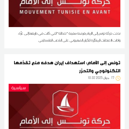
نددت حركة تونس إلى الأمام بقرصنة سفينة "حنظلة" التي كانت في طريقها إلى غزّة،
وادانت الاعتداءات المتكرّرة للكيان الصهيوني على الشعب الفلسطيني
تونس إلى الأمام: استهداف إيران هدفه منع تقدّمها
التكنولوجي والتحرّر
17
10:32 2025 جوان
سياسية