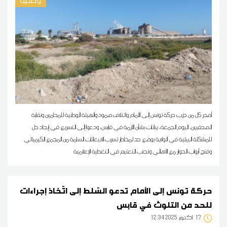
وطنية
أصدر كل من حزب حركة تونس إلى الأمام وائتلاف صمود والهيئة الوطنية للمحامين ونقابة
الصحفيين، اليوم الجمعة، بيانات بشأن الأزمة في قابس، ودعوا إلى التسريع في إيجاد حل
للمشكلة البيئية في الولاية بوضع حد لمخاطر تسرب الانبعاثات السامة من المجمع الكيميائي
وفتح أبواب الحوار مع الأهالي وتجنب التعتيم في التغطية الإعلامية
حركة تونس إلى الأمام تدعو السّلط إلى اتّخاذ إجراءات
للحد من التلوث في قابس
17
12:34 2025 أكتوبر