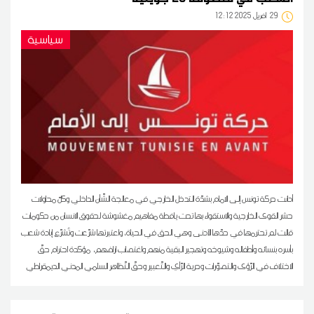
29
12:12 2025 أفريل
سياسية
أدانت حركة تونس إلى الامام بشدّة التدخل الخارجي في معالجة الشّأن الداخلي وكلّ محاولات
حشر القوى الخارجية والاستقواء بها تحت يافطة مفاهيم مغشوشة لحقوق الانسان من حكومات
قالت لم تحترمها في حدّها الأدنى وهي الحق في الحياة، واعتبرتها شرّعت وتُشرّع إبادة شعب
بأسره بنسائه وأطفاله وشيوخه وتهجير البقية منهم واغتصاب اراضهم، مؤكدة احترام حقّ
الاختلاف في الرّؤى والتصوّرات وحرية الرّأي والتّعبير وحقّ التّظاهر السلمي المدني الديمقراطي