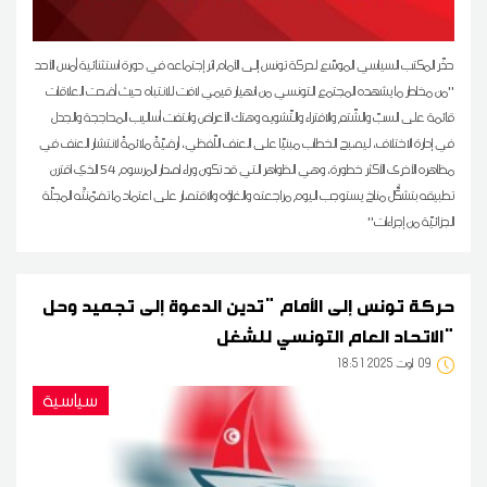
حذّر المكتب السياسي الموسّع لحركة تونس إلى الأمام اثر إجتماعه في دورة استثنائية أمس الأحد
''من مخاطر ما يشهده المجتمع التونسي من انهيار قيمي لافت للانتباه حيث أضحت العلاقات
قائمة على السبّ والشّتم والافتراء والتّشويه وهتك الأعراض وانتفت أساليب المحاججة والجدل
في إدارة الاختلاف، ليصبح الخطاب مبنيّا على العنف اللّفظي، أرضيّةً ملائمةً لانتشار العنف في
مظاهره الأخرى الأكثر خطورة، وهي الظواهر التي قد تكون وراء اصدار المرسوم 54 الذي اقترن
تطبيقه بتشكُّل مناخ يستوجب اليوم مراجعته والغاؤه والاقتصار على اعتماد ما تضمّنتْه المجلّة
الجزائيّة من إجراءات''
حركة تونس إلى الأمام "تدين الدعوة إلى تجميد وحل
الاتحاد العام التونسي للشغل"
09
18:51 2025 أوت
سياسية