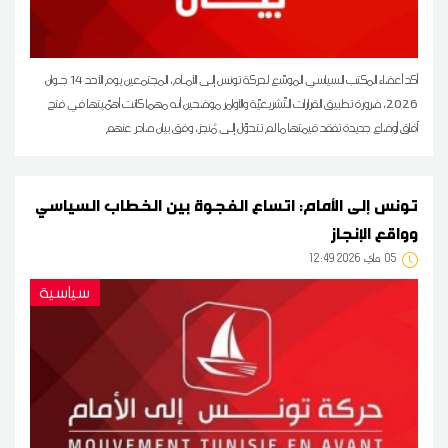
أكد أعضاء المكتب السياسي الموسّع لحركة تونس إلى الأمـام، المجتمعين يوم الأحد 14 جـوان
2026، ضرورة تطبيق القرارات التّشريعيّة والأوامر موضحين أنه مهما كانت أهمّيتها في فتح
اَفاق أوضاع جديدة تفقد قيمتها ما لم تتحوّل إلى مُنجز، وفق بيان صادر عنهم
تونس إلى الأمام: اتساع الفجوة بين الخطاب السياسي
وواقع الإنجاز
05
12:49 2026 ماي
سياسية