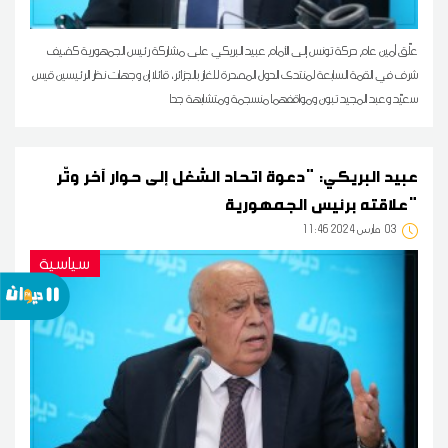
علّق أمين عام حركة تونس إلى الأمام عبيد البريكي على مشاركة رئيس الجمهورية كضيف
شرف في القمة السابعة لمنتدى الدول المصدرة للغاز بالجزائر، قائلا إن وجهات نظر الرئيسين قيس
سعيّد وعبد المجيد تبون ومواقفهما منسجمة ومتشابهة جدا
عبيد البريكي: "دعوة اتحاد الشغل إلى حوار آخر وتّر
علاقته برئيس الجمهورية"
03
11:46 2024 مارس
سياسية