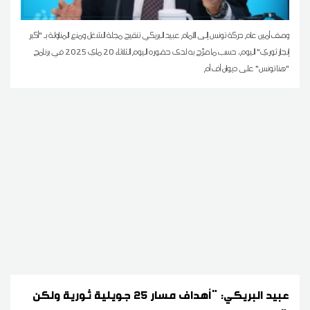
وصف أمين عام حركة تونس إلى الأمام عبيد البريكي تنقيح مجلة الشغل ومنع المناولة بـ "أكبر
إنجاز ثوري" اليوم، حسب ما صرّح به لدى حضوره اليوم الثلاثاء 20 ماي 2025 في برنامج
"هنا تونس" على ديوان أف أم
عبيد البريكي: "أهداف مسار 25 جويلية ثورية ولكن