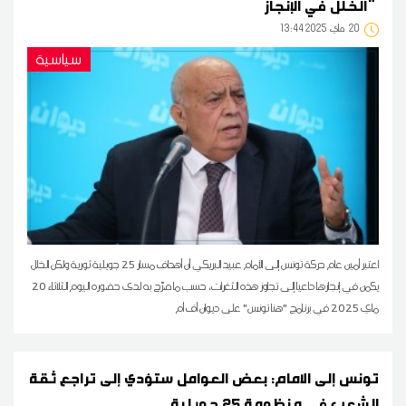
الخلل في الإنجاز"
20
13:44 2025 ماي
سياسية
اعتبر أمين عام حركة تونس إلى الأمام عبيد البريكي أن أهداف مسار 25 جويلية ثورية ولكن الخلل
يكمن في إنجازها داعيا إلى تجاوز هذه الثغرات، حسب ما صرّح به لدى حضوره اليوم الثلاثاء 20
ماي 2025 في برنامج "هنا تونس" على ديوان أف أم
تونس إلى الامام: بعض العوامل ستؤدي إلى تراجع ثقة
الشعب في منظومة 25 جويلية