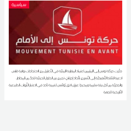
سياسية
حذّرت حركة تونس إلى الأماممن اعتماد المقاربة الأمنيّة في التّعامل مع الاحتجاجات بولاية قابس
ادعية السّلط التّنفيذيّة إلى التّسريع باتّخاذ إجراءاتٍ تجمع بين الحلول الحينيّة للحدّ من المخاطر،
والجذريّة من أجل بيئة سليمة ومحيطِ عيشٍ لائق يُؤسّس لتنمية تأخذ في الاعتبار الثّروات الطبيعية
التّاريخية للجهة