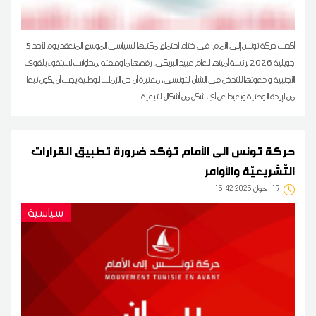
أكدت حركة تونس إلى الأمام، في ختام اجتماع مكتبها السياسي الموسع المنعقد يوم الأحد 5
جويلية 2026 برئاسة أمينها العام عبيد البريكي، رفضها ما وصفته بمحاولات الاستقواء بالقوى
الأجنبية أو دعوتها للتدخل في الشأن التونسي، معتبرة أن حل الأزمات الوطنية يجب أن يكون نابعا
من الإرادة الوطنية وبعيدا عن أي شكل من أشكال التبعية
حركة تونس الى الأمام تؤكد ضرورة تطبيق القرارات
التّشريعيّة والأوامر
17
16:42 2026 جوان
سياسية