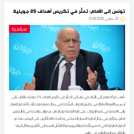
تونس إلى الأمام: تعثّر في تكريس أهداف 25 جويلية
22
12:00 2026 جانفي
سياسية
نبّهت حركة تونس إلى الأمام في بيان، إلى التعثّر في تكريس أهداف 25 جويلية، وأشارت إلى
أن من مظاهرها التباطؤ في تطبيق الإجراءات المتّخذة في مجال تسوية وضعيّات التّشغيل الهشّ
وإلى الاقتصار في بقية الإجراءات على اثارة القضايا دون الإعلان عن قرارات واضحة في إطار برنامج
اصلاح متكامل في مجال أنظمة الضمان الاجتماعي وخاصة نظام التّأمين على المرض بعيدا عن
الحلول الظرفيّة التي لا تضمن النّجاعة والدّيمومة وكذا الشّأن بالنسبة إلى النّقل ومشاكل البيئة
والتلوّث وخاصة الواقع في قابس