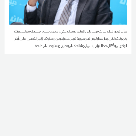
صرّح الأمين العام لحركة تونس إلى الأمام، عبيد البريكي، بوجود فجوة ملحوظة بين الشعارات
والمبادئ التي يطرحها رئيس الجمهورية قيس سعيّد وبين مستوى الإنجاز الفعلي على أرض
الواقع، مؤكّدًا أن هذا التباين بات ملموسًا لدى المواطنين ويستوجب المعالجة