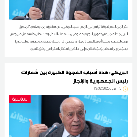
عبّر الأمين العام لحركة تونس إلى الأمام، عبيد البريكي، عن استغرابه مما وصفه بـ"المنطق
التبريري" الذي يعتمده وزير التجارة بخصوص مسألة غلاء الأسعار، وذلك خلال جلسة عامة بمجلس
نواب الشعب، معتبرًا أن هذا النهج لا يمكن أن يفضي إلى حلول فعلية، بل يعكس غياب تعاطٍ
جدي مع ملف قد يؤدي تفاقمه إلى حالة من الاحتقان الاجتماعي وفق تقديره
البريكي: هذه أسباب الفجوة الكبيرة بين شعارات
رئيس الجمهورية والإنجاز
15
13:32 2026 أفريل
سياسية