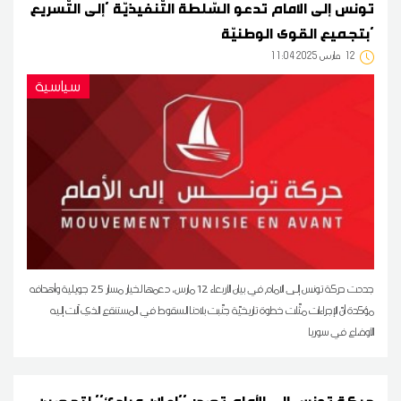
تونس إلى الامام تدعو السّلطة التّنفيذيّة 'إلى التّسريع
بتجميع القوى الوطنيّة'
12
11:04 2025 مارس
سياسية
جددت حركة تونس إلى الامام في بيان الأربعاء 12 مارس، دعمها لخيار مسار 25 جويلية وأهدافه
مؤكدة أنّ الإجراءات مثّلت خطوة تاريخيّة جنّبت بلادنا السقوط في المستنقع الذي اَلت إليه
الأوضاع في سوريا
حركة تونس إلى الأمام تصدر ''إعلان مبادئ'' لتحصين