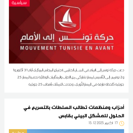
سياسية
دعت حركة تونس إلى الامام في البيـــان الختامي لاجتماع المجلس المركزي أيام 31 أكتوبر و1
و2 نوفمبر، إلى التّأسيس لمسار تشاركي مع الأحزاب والمنظّمات الوطنيّة تحصينا لمسار 25
جويلية كلحظة فارقة في المسار الثّوري، وجددت التمسّك بأهداف 25 جويلية
أحزاب ومنظمات تطالب السلطات بالتسريع في
الحلول للمشكل البيئي بقابس
17
15:12 2025 أكتوبر