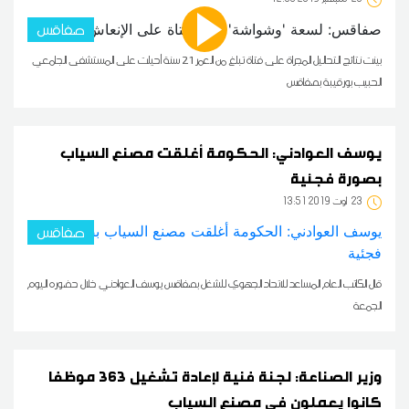
صفاقس
بينت نتائج التحاليل المجراة على فتاة تبلغ من العمر 21 سنة أحيلت على المستشفى الجامعي
الحبيب بورقيبة بصفاقس
يوسف العوادني: الحكومة أغلقت مصنع السياب
بصورة فجئية
23
13:51 2019 أوت
صفاقس
قال الكاتب العام المساعد للاتحاد الجهوي للشغل بصفاقس يوسف العوادني خلال حضوره اليوم
الجمعة
وزير الصناعة: لجنة فنية لإعادة تشغيل 363 موظفا
كانوا يعملون في مصنع السياب