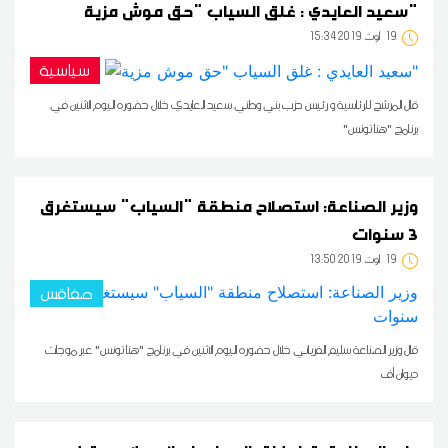
سعيد العايدي : غلق السياب "حق موش مزية"
19
15:34 2019 أوت
سياسية
قال المرشح للرئاسية و رئيس حزب بني وطني سعيد العايدي خلال حضوره اليوم الاثنين في
برنامج "هنا تونس"
وزير الصناعة: استصلاح منطقة "السياب" سيستغرق
3 سنوات
19
13:50 2019 أوت
صفاقس
قال وزير الصناعة سليم الفرياني خلال حضوره اليوم الاثنين في برنامج "هنا تونس" عبر موجات
ديوان أف