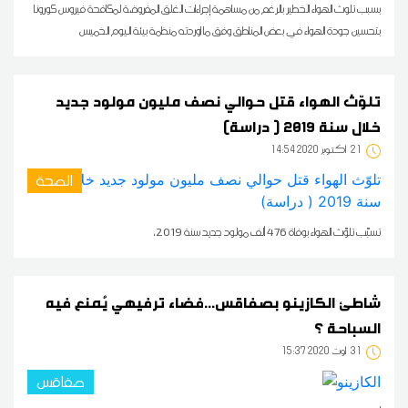
بسبب تلوث الهواء الخطير بالرغم من مساهمة إجراءات الغلق المفروضة لمكافحة فيروس كورونا
بتحسين جودة الهواء في بعض المناطق وفق ما اوردته منظمة بيئة اليوم الخميس
تلوّث الهواء قتل حوالي نصف مليون مولود جديد
خلال سنة 2019 ( دراسة)
21
14:54 2020 أكتوبر
الصحة
تسبّب تلوّث الهواء بوفاة 476 ألف مولود جديد سنة 2019،
شاطئ الكازينو بصفاقس...فضاء ترفيهي يُمنع فيه
السباحة ؟
31
15:37 2020 أوت
صفاقس