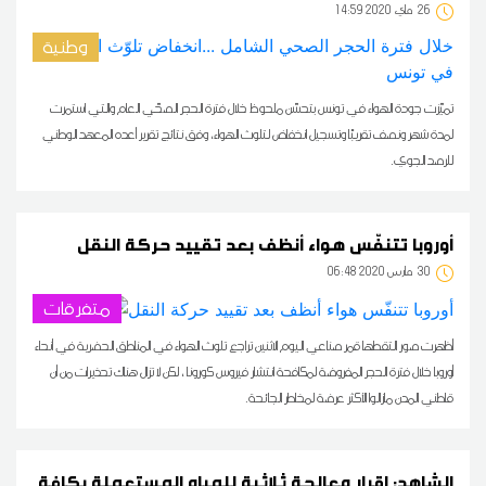
26
14:59 2020 ماي
وطنية
تميّزت جودة الهواء في تونس بتحسّن ملحوظ خلال فترة الحجر الصحّي العام والتي استمرت
لمدة شهر ونصف تقريبًا وتسجيل انخفاض لتلوث الهواء، وفق نتائج تقرير أعده المعهد الوطني
للرصد الجوي.
أوروبا تتنفّس هواء أنظف بعد تقييد حركة النقل
30
06:48 2020 مارس
متفرقات
أظهرت صور التقطها قمر صناعي اليوم الاثنين تراجع تلوث الهواء في المناطق الحضرية في أنحاء
أوروبا خلال فترة الحجر المفروضة لمكافحة انتشار فيروس كورونا ، لكن لا تزال هناك تحذيرات من أن
قاطني المدن مازالوا الأكثر عرضة لمخاطر الجائحة.
الشاهد: إقرار معالجة ثلاثية للمياه المستعملة بكافة