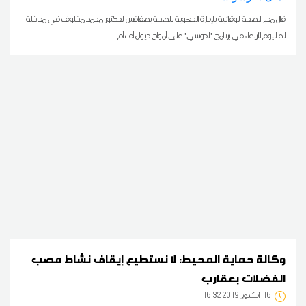
قال مدير الصحة الوقائية بالإدارة الجهوية للصحة بصفاقس الدكتور محمد مخلوف في مداخلة
له اليوم الأربعاء في برنامج 'الدوسي' على أمواج ديوان أف أم
وكالة حماية المحيط: لا نستطيع إيقاف نشاط مصب
الفضلات بعقارب
16
16:32 2019 أكتوبر