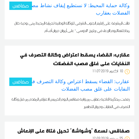
صفاقس
قالت المشرفة على إقليم الجنوب الشرقي للوكالة الوطنية لحماية المحيط منى بودية خلال
مداخلتها اليوم الأربعاء في برنامج 'الدوسي ' على أمواج ديوان أف أم
عقارب: القضاء يسقط اعتراض وكالة التصرف في
النفايات على غلق مصب الفضلات
10
11:07 2019 أكتوبر
صفاقس
رفضت محكمة الناحية بعقارب من ولاية صفاقس اليوم الخميس الاعتراض المقدم من قبل وكالة
التصرف في النفايات وديوان التطهير
صفاقس: لسعة 'وشواشة' تحيل فتاة على الإنعاش
25
12:03 2019 سبتمبر