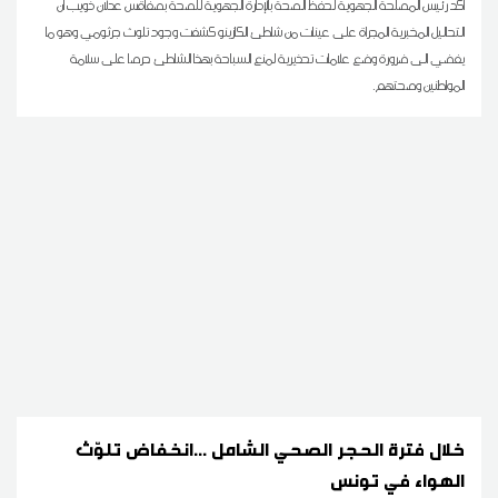
أكد رئيس المصلحة الجهوية لحفظ الصحة بالإدارة الجهوية للصحة بصفاقس عدلان ذويب ان
التحاليل المخبرية المجراة على عينات من شاطئ الكازينو كشفت وجود تلوث جرثومي وهو ما
يفضي الى ضرورة وضع علامات تحذيرية لمنع السباحة بهذا الشاطئ حرصا على سلامة
المواطنين وصحتهم.
خلال فترة الحجر الصحي الشامل ...انخفاض تلوّث
الهواء في تونس