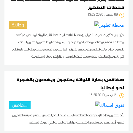
محطات التطهير
09
13:23 2020 جانفي
وطنية
أقرّ رئيس حكومة تصريف الأعمال، يوسف الشاهد، المعالجة الثلاثية للمياه المستعملة بكافة
محطات التطهير بمختلف مناطق الجمهورية. وستمكن هذه المعالجة من الحد من التلوث
واعتماد موارد مائية إضافية وتوجيهها للأغراض الفلاحية مع تحسين جودة مياه البحر بالمناطق،
التي تعرف إشكاليات، بيئية بسبب تلوث الشواطئ جرّاء إلقاء المياه المستعملة.
صفاقس: بحارة اللواتة يحتجون ويهددون بالهجرة
نحو إيطاليا
21
15:25 2019 نوفمبر
صفاقس
نفّذ عدد من بحارة اللواتة وقفة احتجاجية بالميناء صباح اليوم الخميس للتعبير عن استيائهم من
تدهور أوضاعهم المعيشية والاقتصادية جراء الكارثة البحرية التي ضربت المنطقة